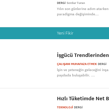
DERGI
Serdar Turan
Yılın son günlerine adım atarken
paradigma değişiminde...
Yeni Fikir
İşgücü Trendlerinden
ÇALIŞANI MUHAFAZA ETMEK
DERGI
İşin ve yeteneğin geleceğini inş
paydada buluşabilir. ...
Hızlı Tüketimde Net Bi
TEKNOLOJİ
DERGI