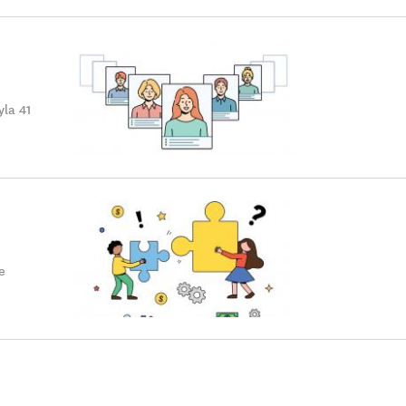
yla 41
e