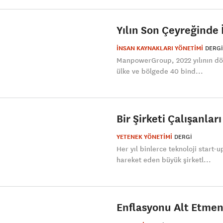
Yılın Son Çeyreğinde 
İNSAN KAYNAKLARI YÖNETİMİ
DERGI
​ManpowerGroup, 2022 yılının dör
ülke ve bölgede 40 bind...
Bir Şirketi Çalışanlar
YETENEK YÖNETİMİ
DERGI
Her yıl binlerce teknoloji start
hareket eden büyük şirketl...
Enflasyonu Alt Etmeni