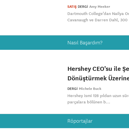
SATIŞ
DERGI
Amy Meeker
Dartmouth College’dan Nailya Ord
Cavanaugh ve Darren Dahl, 300 
Nasıl Başardım?
Hershey CEO’su ile Şe
Dönüştürmek Üzeri
DERGI
Michele Buck
Hershey ismi 128 yıldan uzun süre
parçalara bölünen b...
Röportajlar