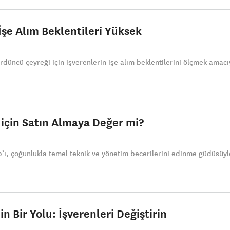
İşe Alım Beklentileri Yüksek
düncü çeyreği için işverenlerin işe alım beklentilerini ölçmek amacı
ı için Satın Almaya Değer mi?
-up’ı, çoğunlukla temel teknik ve yönetim becerilerini edinme güdüsüyl
n Bir Yolu: İşverenleri Değiştirin