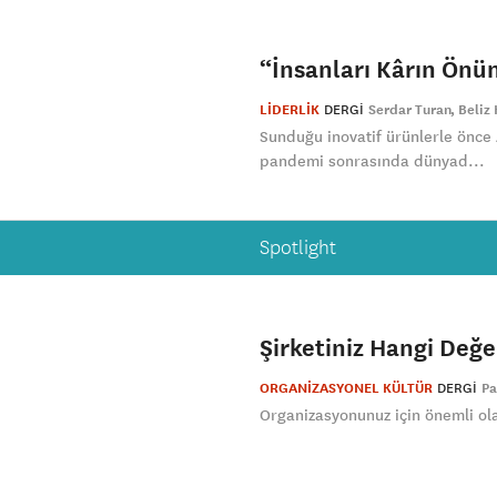
“İnsanları Kârın Önün
LİDERLİK
DERGI
Serdar Turan
Beliz
Sunduğu inovatif ürünlerle önce
pandemi sonrasında dünyad...
Spotlight
Şirketiniz Hangi Değe
ORGANİZASYONEL KÜLTÜR
DERGI
Pa
Organizasyonunuz için önemli olan