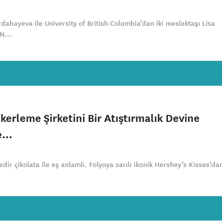
abayeva ile University of British Colombia’dan iki meslektaşı Lisa
N...
kerleme Şirketini Bir Atıştırmalık Devine
ne…
dir çikolata ile eş anlamlı. Folyoya sarılı ikonik Hershey’s Kisses’da