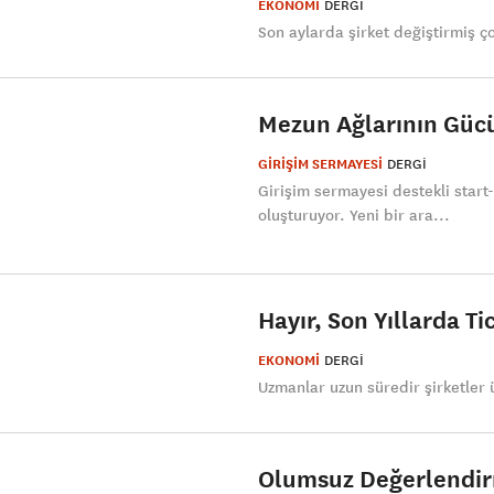
EKONOMİ
DERGI
Son aylarda şirket değiştirmiş ço
Mezun Ağlarının Güc
GİRİŞİM SERMAYESİ
DERGI
​Girişim sermayesi destekli start
oluşturuyor. Yeni bir ara...
Hayır, Son Yıllarda T
EKONOMİ
DERGI
Uzmanlar uzun süredir şirketler ü
Olumsuz Değerlendirme