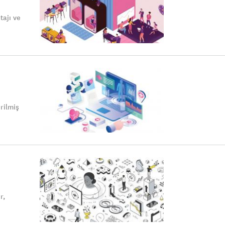
tajı ve
rilmiş
r,