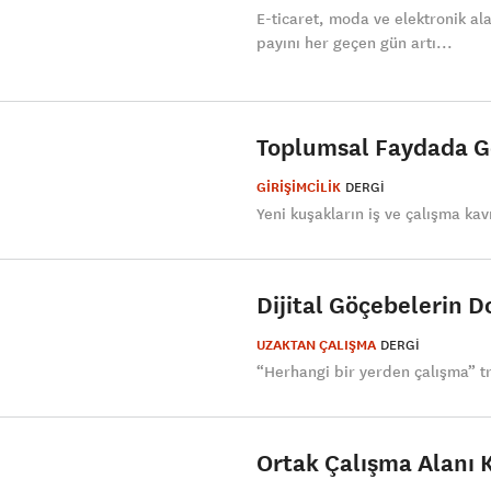
E-ticaret, moda ve elektronik al
payını her geçen gün artı...
Toplumsal Faydada Ge
GİRİŞİMCİLİK
DERGI
​Yeni kuşakların iş ve çalışma ka
Dijital Göçebelerin D
UZAKTAN ÇALIŞMA
DERGI
“Herhangi bir yerden çalışma” tr
Ortak Çalışma Alanı K