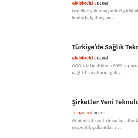
GİRİŞİMCİLİK
DERGI
Özellikle yolun başındaki girişim
konforla iş dünyası...
Türkiye’de Sağlık Tekn
GİRİŞİMCİLİK
DERGI
GOOINN Healthtech 2022 raporu, C
sağlık hizmetlerini geli...
Şirketler Yeni Teknolo
TEKNOLOJİ
DERGI
Günümüzde zorlu koşullar altında 
jeopolitik çalkantılar v...