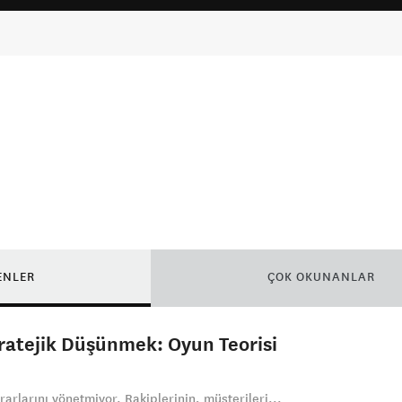
ENLER
ÇOK OKUNANLAR
tratejik Düşünmek: Oyun Teorisi
rarlarını yönetmiyor. Rakiplerinin, müşterileri...