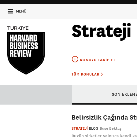
MENÜ
Strateji
KONUYU TAKIP ET
TÜM KONULAR
SON EKLEN
Belirsizlik Çağında S
STRATEJİ
BLOG
Buse Bektaş
Bugün şirketler yalnızca kendi ka