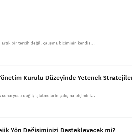
rtık bir tercih değil; çalışma biçiminin kendis...
önetim Kurulu Düzeyinde Yetenek Stratejile
 senaryosu değil; işletmelerin çalışma biçimini...
tejik Yön Değişiminizi Destekleyecek mi?