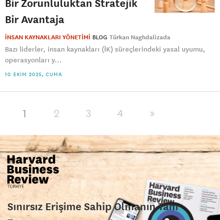
Bir Zorunluluktan Stratejik
Bir Avantaja
İNSAN KAYNAKLARI YÖNETİMİ
BLOG
Türkan Naghdalizada
Bazı liderler, insan kaynakları (İK) süreçlerindeki yasal uyumu,
operasyonları y...
10 EKIM 2025, CUMA
1
2
3
4
»
Sınırsız Erişime Sahip Olmanın Tam