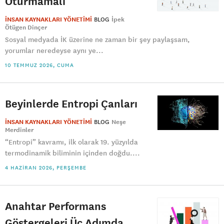
Oturmamalı
İNSAN KAYNAKLARI YÖNETİMİ
BLOG
İpek
Ötügen Dinçer
Sosyal medyada İK üzerine ne zaman bir şey paylaşsam,
yorumlar neredeyse aynı ye...
10 TEMMUZ 2026, CUMA
Beyinlerde Entropi Çanları
İNSAN KAYNAKLARI YÖNETİMİ
BLOG
Neşe
Merdinler
“Entropi” kavramı, ilk olarak 19. yüzyılda
termodinamik biliminin içinden doğdu....
4 HAZIRAN 2026, PERŞEMBE
Anahtar Performans
Göstergeleri Üç Adımda