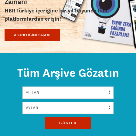
Zamanı
HBR Türkiye içeriğine bir yıl boyunca tüm
platformlardan erişin!
ABONELİĞİMİ BAŞLAT
Tüm Arşive Gözatın
GÖSTER