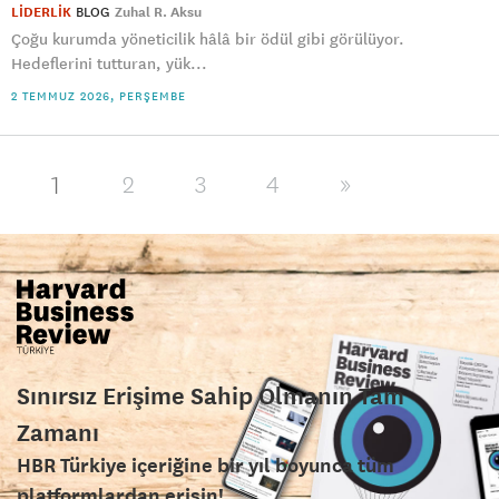
LİDERLİK
BLOG
Zuhal R. Aksu
Çoğu kurumda yöneticilik hâlâ bir ödül gibi görülüyor.
Hedeflerini tutturan, yük...
2 TEMMUZ 2026, PERŞEMBE
1
2
3
4
»
Sınırsız Erişime Sahip Olmanın Tam
Zamanı
HBR Türkiye içeriğine bir yıl boyunca tüm
platformlardan erişin!