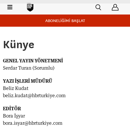
ABONELİĞİMİ BAŞLAT
Künye
GENEL YAYIN YÖNETMENİ
Serdar Turan (Sorumlu)
YAZI İŞLERİ MÜDÜRÜ
Beliz Kudat
beliz.kudat@hbrturkiye.com
EDİTÖR
Bora İşyar
bora.isyar@hbrturkiye.com