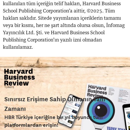
kullanılan tüm içeriğin telif hakları, Harvard Business
School Publishing Corporation’a aittir, ©2025. Tüm
hakları saklıdır. Sitede yayımlanan içeriklerin tamamı
veya bir kısmı, her ne şart altında olursa olsun, İnfomag
Yayıncılık Ltd. Şti. ve Harvard Business School
Publishing Corporation’ın yazılı izni olmadan
kullanılamaz.
Sınırsız Erişime Sahip Olmanın Tam
Zamanı
HBR Türkiye içeriğine bir yıl boyunca tüm
platformlardan erişin!