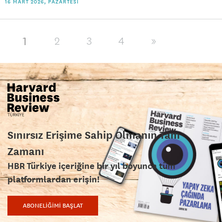
16 MART 2026, PAZARTESI
1
2
3
4
»
Sınırsız Erişime Sahip Olmanın Tam
Zamanı
HBR Türkiye içeriğine bir yıl boyunca tüm
platformlardan erişin!
ABONELİĞİMİ BAŞLAT