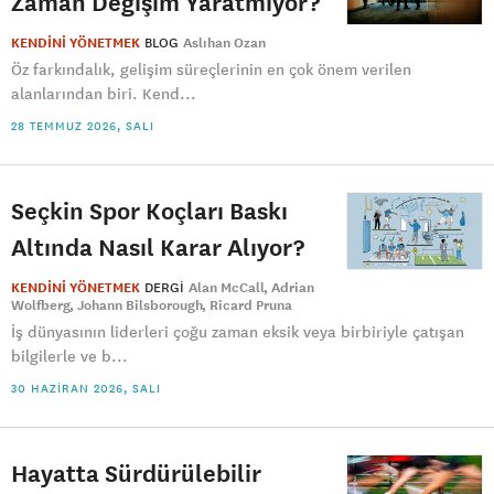
Zaman Değişim Yaratmıyor?
KENDİNİ YÖNETMEK
BLOG
Aslıhan Ozan
Öz farkındalık, gelişim süreçlerinin en çok önem verilen
alanlarından biri. Kend...
28 TEMMUZ 2026, SALI
Seçkin Spor Koçları Baskı
Altında Nasıl Karar Alıyor?
KENDİNİ YÖNETMEK
DERGI
Alan McCall
Adrian
Wolfberg
Johann Bilsborough
Ricard Pruna
İş dünyasının liderleri çoğu zaman eksik veya birbiriyle çatışan
bilgilerle ve b...
30 HAZIRAN 2026, SALI
Hayatta Sürdürülebilir