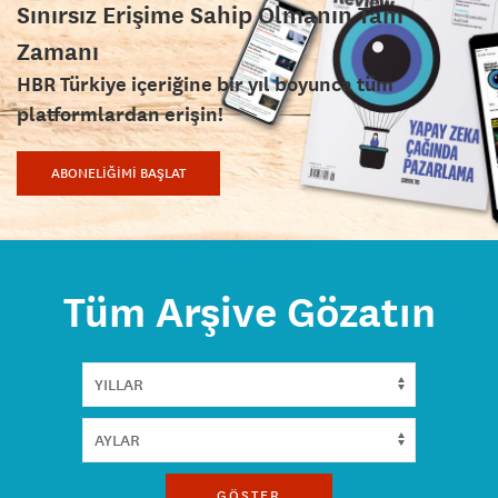
Sınırsız Erişime Sahip Olmanın Tam
Zamanı
HBR Türkiye içeriğine bir yıl boyunca tüm
platformlardan erişin!
ABONELİĞİMİ BAŞLAT
Tüm Arşive Gözatın
GÖSTER