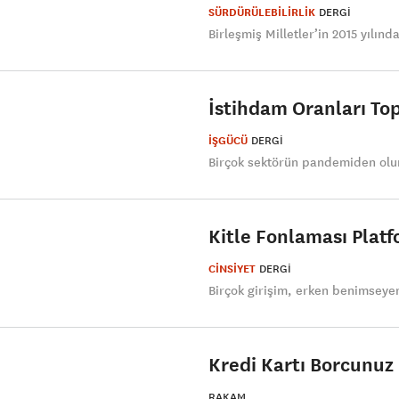
SÜRDÜRÜLEBİLİRLİK
DERGI
Birleşmiş Milletler’in 2015 yılınd
İstihdam Oranları To
İŞGÜCÜ
DERGI
Birçok sektörün pandemiden olums
Kitle Fonlaması Platf
CİNSİYET
DERGI
Birçok girişim, erken benimseyenl
Kredi Kartı Borcunuz 
RAKAM