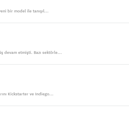
eni bir model ile tanışıl...
ş devam etmişti. Bazı sektörle...
rını Kickstarter ve Indiego...