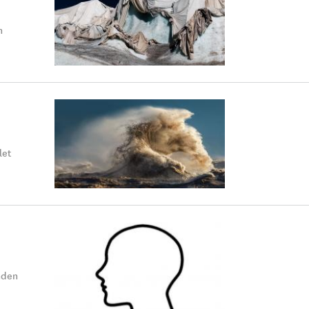
n
let
nden