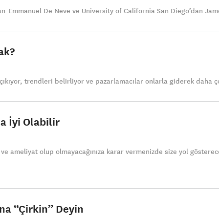
an-Emmanuel De Neve ve University of California San Diego’dan James
ak?
ıkıyor, trendleri belirliyor ve pazarlamacılar onlarla giderek daha ç
 İyi Olabilir
 ve ameliyat olup olmayacağınıza karar vermenizde size yol gösterec
na “Çirkin” Deyin