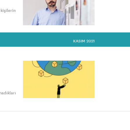
kişilerin
KASIM 2021
madıkları