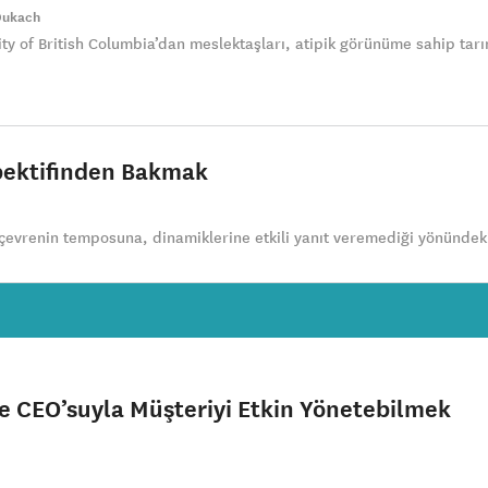
Dukach
ty of British Columbia’dan meslektaşları, atipik görünüme sahip tar
pektifinden Bakmak
 çevrenin temposuna, dinamiklerine etkili yanıt veremediği yönündeki
ve CEO’suyla Müşteriyi Etkin Yönetebilmek