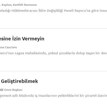
. Kaplan
Karthik Ramanna
ladığı Hükümetlerarası İklim Değişikliği Paneli Raporu'na göre insa
esine İzin Vermeyin
ana Casciaro
neiro’nun Lagoa mahallesinde, yoksul çocuklarla dolup taşan bir dev
 Geliştirebilmek
GI
Emre Başkan
ment adlı kitabında iş insanlarının yetkinliklerini bir piramit üzeri