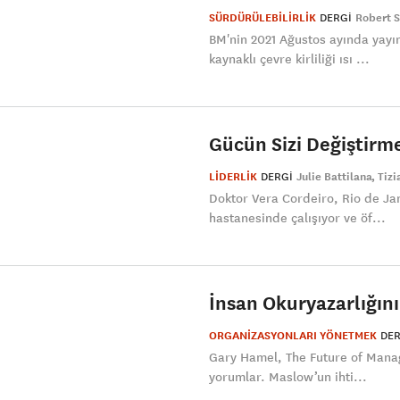
SÜRDÜRÜLEBİLİRLİK
DERGI
Robert S
BM'nin 2021 Ağustos ayında yayım
kaynaklı çevre kirliliği ısı ...
Gücün Sizi Değiştirm
LİDERLİK
DERGI
Julie Battilana
Tizi
Doktor Vera Cordeiro, Rio de Ja
hastanesinde çalışıyor ve öf...
İnsan Okuryazarlığını
ORGANİZASYONLARI YÖNETMEK
DER
Gary Hamel, The Future of Manage
yorumlar. Maslow’un ihti...