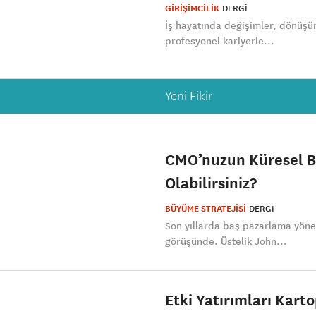
GİRİŞİMCİLİK
DERGI
İş hayatında değişimler, dönüşüm
profesyonel kariyerle...
Yeni Fikir
CMO’nuzun Küresel B
Olabilirsiniz?
BÜYÜME STRATEJİSİ
DERGI
Son yıllarda baş pazarlama yöne
görüşünde. Üstelik John...
Etki Yatırımları Karto