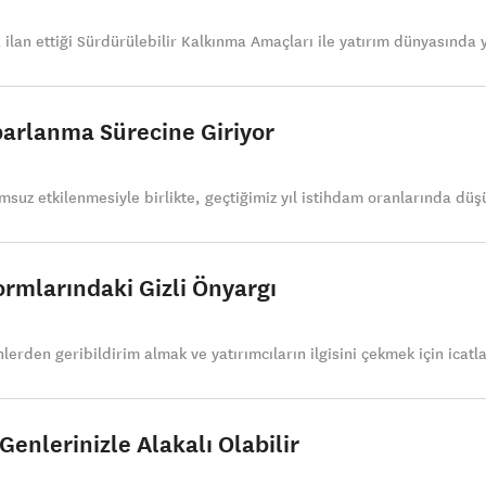
a ilan ettiği Sürdürülebilir Kalkınma Amaçları ile yatırım dünyasında y
parlanma Sürecine Giriyor
uz etkilenmesiyle birlikte, geçtiğimiz yıl istihdam oranlarında düşü
ormlarındaki Gizli Önyargı
erden geribildirim almak ve yatırımcıların ilgisini çekmek için icatla
Genlerinizle Alakalı Olabilir