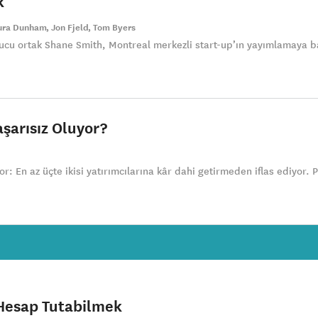
k
ura Dunham
Jon Fjeld
Tom Byers
ucu ortak Shane Smith, Montreal merkezli start-up’ın yayımlamaya b
şarısız Oluyor?
: En az üçte ikisi yatırımcılarına kâr dahi getirmeden iflas ediyor. P
n Hesap Tutabilmek