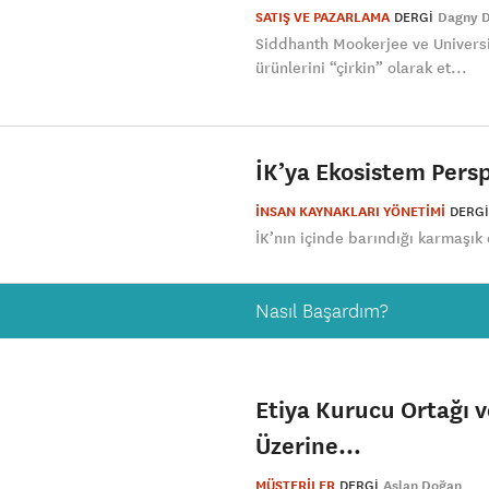
SATIŞ VE PAZARLAMA
DERGI
Dagny 
Siddhanth Mookerjee ve Universi
ürünlerini “çirkin” olarak et...
İK’ya Ekosistem Pers
İNSAN KAYNAKLARI YÖNETİMİ
DERGI
İK’nın içinde barındığı karmaşık
Nasıl Başardım?
Etiya Kurucu Ortağı 
Üzerine…
MÜŞTERİLER
DERGI
Aslan Doğan