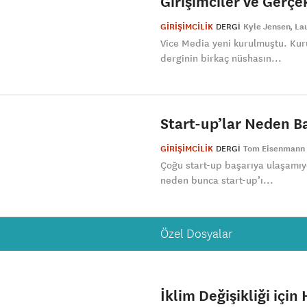
Girişimciler ve Gerçe
GİRİŞİMCİLİK
DERGI
Kyle Jensen
La
Vice Media yeni kurulmuştu. Kur
derginin birkaç nüshasın...
Start-up’lar Neden Ba
GİRİŞİMCİLİK
DERGI
Tom Eisenmann
Çoğu start-up başarıya ulaşamıyor
neden bunca start-up’ı...
Özel Dosyalar
İklim Değişikliği içi