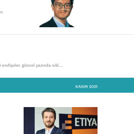
ım
 endişeler güncel yazında sıkl...
KASIM 2021