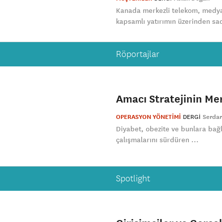
Kanada merkezli telekom, medya
kapsamlı yatırımın üzerinden sad
Röportajlar
Amacı Stratejinin M
OPERASYON YÖNETİMİ
DERGI
Serdar
Diyabet, obezite ve bunlara bağl
çalışmalarını sürdüren ...
Spotlight