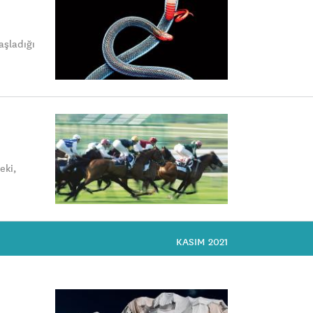
aşladığı
eki,
KASIM 2021