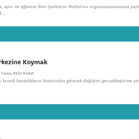
, spor ve eğlence devi Quebecor Media’nın organizasyonumuza yapt
...
erkezine Koymak
 Turan
Beliz Kudat
ı kronik hastalıkların üstesinden gelecek değişimi gerçekleştirme a