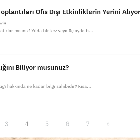
plantıları Ofis Dışı Etkinliklerin Yerini Alıyo
swin
hatırlar mısınız? Yılda bir kez veya üç ayda b...
tığını Biliyor musunuz?
ştığı hakkında ne kadar bilgi sahibidir? Kısa...
4
3
5
6
7
»