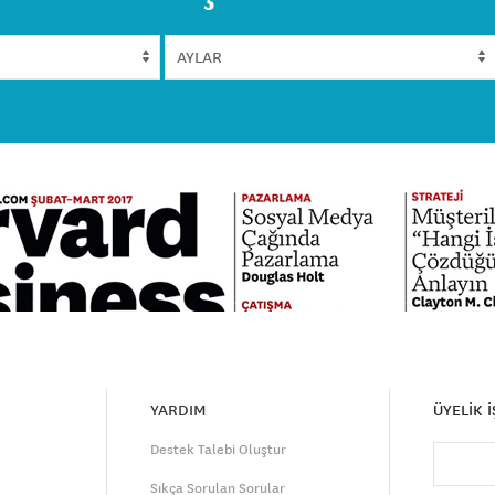
YARDIM
ÜYELİK 
Destek Talebi Oluştur
Sıkça Sorulan Sorular