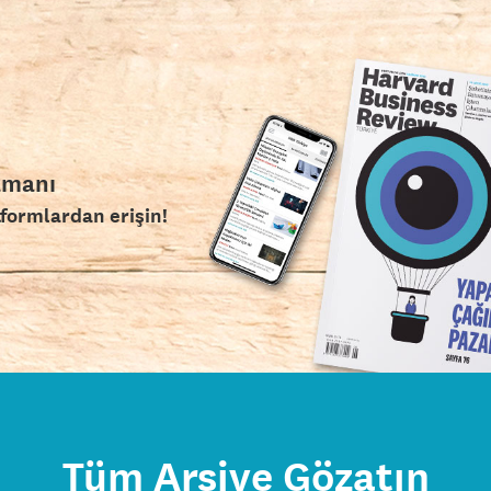
amanı
tformlardan erişin!
Tüm Arşive Gözatın