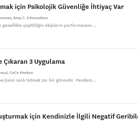
lmak için Psikolojik Güvenliğe İhtiyaç Var
resman
Amy C. Edmondson
 genellikle çeşitliliğin ekiplerin performansın...
ne Çıkaran 3 Uygulama
razzi
CeCe Morken
nerjisini canlı tutmak zor bir görevdir. Pandem...
uşturmak için Kendinizle İlgili Negatif Geribi