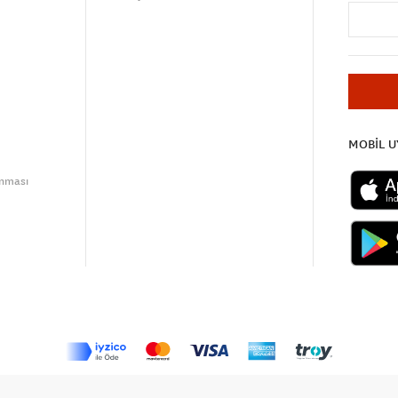
MOBİL 
unması