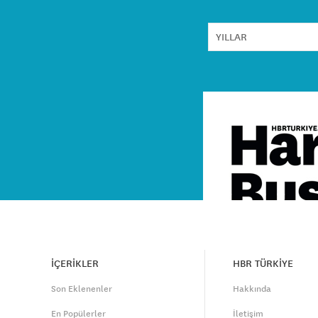
İÇERİKLER
HBR TÜRKİYE
Son Eklenenler
Hakkında
En Popülerler
İletişim