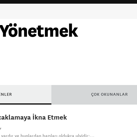
i Yönetmek
ENLER
ÇOK OKUNANLAR
ucaklamaya İkna Etmek
r
y vardır ve bunlardan bazıları oldukça ulvidir:...