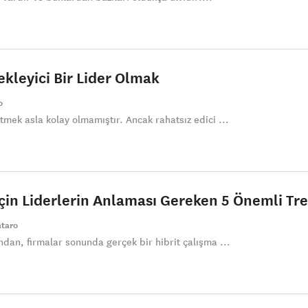
kleyici Bir Lider Olmak
o
mek asla kolay olmamıştır. Ancak rahatsız edici ...
 için Liderlerin Anlaması Gereken 5 Önemli Tr
ataro
dan, firmalar sonunda gerçek bir hibrit çalışma ...