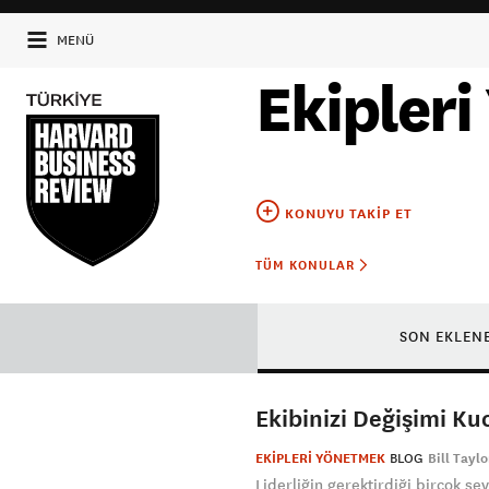
MENÜ
Ekipler
KONUYU TAKIP ET
TÜM KONULAR
SON EKLEN
Ekibinizi Değişimi K
EKİPLERİ YÖNETMEK
BLOG
Bill Taylo
Liderliğin gerektirdiği birçok şe