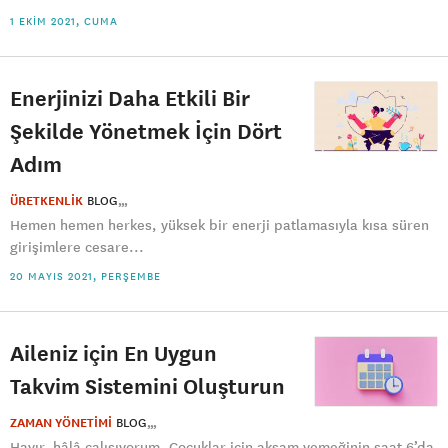
1 EKIM 2021, CUMA
Enerjinizi Daha Etkili Bir
Şekilde Yönetmek İçin Dört
Adım
ÜRETKENLİK
BLOG
Hemen hemen herkes, yüksek bir enerji patlamasıyla kısa süren
girişimlere cesare...
20 MAYIS 2021, PERŞEMBE
Aileniz için En Uygun
Takvim Sistemini Oluşturun
ZAMAN YÖNETİMİ
BLOG
Hayır, hâlâ çalışıyorum. Çocuklar için akşam yemeğinin saat 6’da