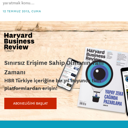
yaratmak konu...
12 TEMMUZ 2013, CUMA
Sınırsız Erişime Sahip Olmanın Tam
Zamanı
HBR Türkiye içeriğine bir yıl boyunca tüm
platformlardan erişin!
ABONELİĞİMİ BAŞLAT