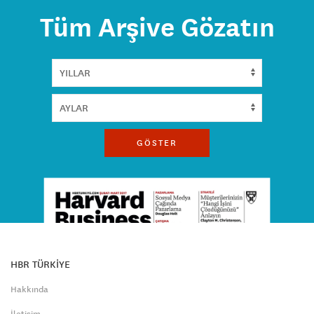
Tüm Arşive Gözatın
GÖSTER
HBR TÜRKİYE
Hakkında
İletişim