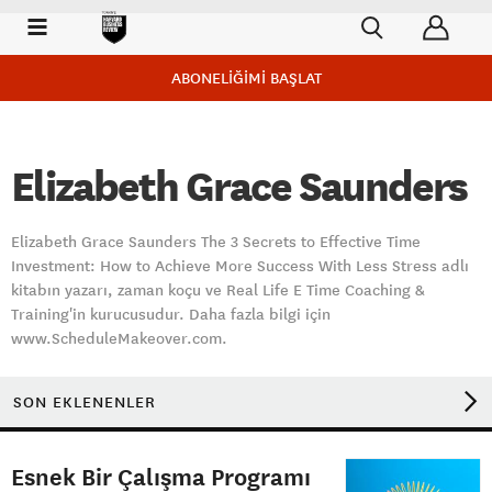
ABONELİĞİMİ BAŞLAT
Elizabeth Grace Saunders
Elizabeth Grace Saunders The 3 Secrets to Effective Time
Investment: How to Achieve More Success With Less Stress adlı
kitabın yazarı, zaman koçu ve Real Life E Time Coaching &
Training'in kurucusudur. Daha fazla bilgi için
www.ScheduleMakeover.com.
SON EKLENENLER
Esnek Bir Çalışma Programı