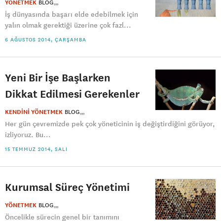
YÖNETMEK
BLOG
İş dünyasında başarı elde edebilmek için
yalın olmak gerektiği üzerine çok fazl...
6 AĞUSTOS 2014, ÇARŞAMBA
Yeni Bir İşe Başlarken
Dikkat Edilmesi Gerekenler
KENDİNİ YÖNETMEK
BLOG
Her gün çevremizde pek çok yöneticinin iş değiştirdiğini görüyor,
izliyoruz. Bu...
15 TEMMUZ 2014, SALI
Kurumsal Süreç Yönetimi
YÖNETMEK
BLOG
Öncelikle sürecin genel bir tanımını