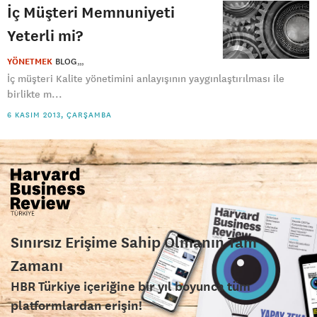
İç Müşteri Memnuniyeti
Yeterli mi?
YÖNETMEK
BLOG
İç müşteri Kalite yönetimini anlayışının yaygınlaştırılması ile
birlikte m...
6 KASIM 2013, ÇARŞAMBA
Sınırsız Erişime Sahip Olmanın Tam
Zamanı
HBR Türkiye içeriğine bir yıl boyunca tüm
platformlardan erişin!