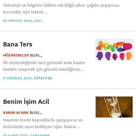
Teknoloji ve bilginin hüküm sürdüğü siber çağda yaşıyoruz.
Kurumlar için teknol...
26 TEMMUZ 2016, SALI
Bana Ters
MÜZAKERELER
BLOG
İlk söylendiğinde ters gelecek ama bazen
hedefe ulaşmak için gitmek istediğimiz...
9 HAZIRAN 2016, PERŞEMBE
Benim İşim Acil
KARAR ALMAK
BLOG
Hepimiz kısıtlı kaynaklarla çalışıyoruz ve
önümüzde uzun bekleyen işler listesi...
10 ŞUBAT 2016, ÇARŞAMBA