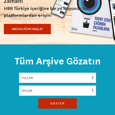
Zamanı
HBR Türkiye içeriğine bir yıl boyunca tüm
platformlardan erişin!
ABONELİĞİMİ BAŞLAT
Tüm Arşive Gözatın
GÖSTER