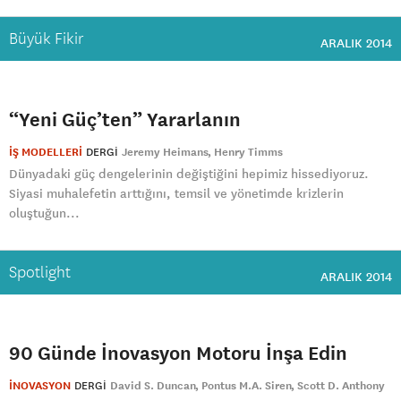
Büyük Fikir
ARALIK 2014
“Yeni Güç’ten” Yararlanın
İŞ MODELLERİ
DERGI
Jeremy Heimans
Henry Timms
Dünyadaki güç dengelerinin değiştiğini hepimiz hissediyoruz.
Siyasi muhalefetin arttığını, temsil ve yönetimde krizlerin
oluştuğun...
Spotlight
ARALIK 2014
90 Günde İnovasyon Motoru İnşa Edin
İNOVASYON
DERGI
David S. Duncan
Pontus M.A. Siren
Scott D. Anthony