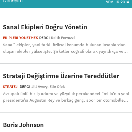
Deneyim
ARALIK 2014
Sanal Ekipleri Doğru Yönetin
EKİPLERİ YÖNETMEK
DERGI
Keith Ferrazzi
Sanal” ekipler, yani farklı fiziksel konumda bulunan insanlardan
oluşan ekipler yükselişte. Şirketler coğrafi olarak yayıldıkça ve...
Strateji Değiştirme Üzerine Tereddütler
STRATEJİ
DERGI
Jill Avery
Elie Ofek
Avrupalı ünlü bir iş adamı ve yüzyıllık perakendeci Emilia’nın yeni
presidente’si Augustín Rey ve birkaç genç, spor bir otomobille...
Boris Johnson