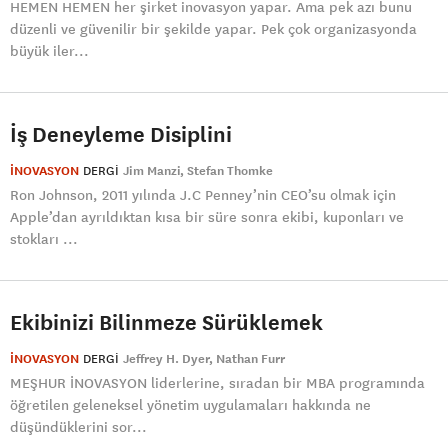
HEMEN HEMEN her şirket inovasyon yapar. Ama pek azı bunu
düzenli ve güvenilir bir şekilde yapar. Pek çok organizasyonda
büyük iler...
İş Deneyleme Disiplini
İNOVASYON
DERGI
Jim Manzi
Stefan Thomke
Ron Johnson, 2011 yılında J.C Penney’nin CEO’su olmak için
Apple’dan ayrıldıktan kısa bir süre sonra ekibi, kuponları ve
stokları ...
Ekibinizi Bilinmeze Sürüklemek
İNOVASYON
DERGI
Jeffrey H. Dyer
Nathan Furr
MEŞHUR İNOVASYON liderlerine, sıradan bir MBA programında
öğretilen geleneksel yönetim uygulamaları hakkında ne
düşündüklerini sor...