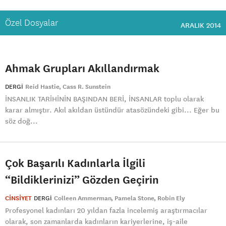
Özel Dosyalar
ARALIK 2014
Ahmak Grupları Akıllandırmak
DERGI
Reid Hastie
Cass R. Sunstein
İNSANLIK TARİHİNİN BAŞINDAN BERİ, İNSANLAR toplu olarak
karar almıştır. Akıl akıldan üstündür atasözündeki gibi... Eğer bu
söz doğ...
Çok Başarılı Kadınlarla İlgili
“Bildiklerinizi” Gözden Geçirin
CİNSİYET
DERGI
Colleen Ammerman
Pamela Stone
Robin Ely
Profesyonel kadınları 20 yıldan fazla incelemiş araştırmacılar
olarak, son zamanlarda kadınların kariyerlerine, iş-aile