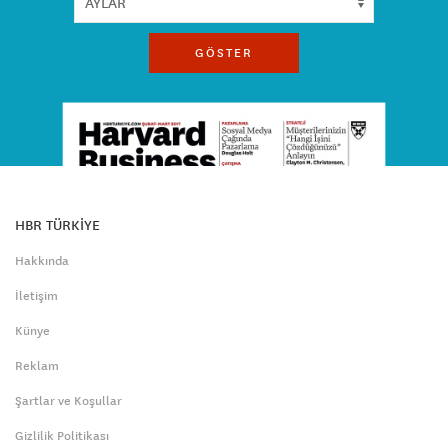
GÖSTER
HBR TÜRKİYE
Hakkında
İletişim
Künye
Reklam
Şartlar ve Koşullar
Gizlilik Politikası