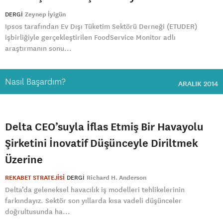
DERGI
Zeynep İyigün
Ipsos tarafından Ev Dışı Tüketim Sektörü Derneği (ETUDER)
işbirliğiyle gerçekleştirilen FoodService Monitor adlı
araştırmanın sonu...
Nasıl Başardım?
ARALIK 2014
Delta CEO’suyla İflas Etmiş Bir Havayolu
Şirketini İnovatif Düşünceyle Diriltmek
Üzerine
REKABET STRATEJİSİ
DERGI
Richard H. Anderson
Delta’da geleneksel havacılık iş modelleri tehlikelerinin
farkındayız. Sektör son yıllarda kısa vadeli düşünceler
doğrultusunda ha...