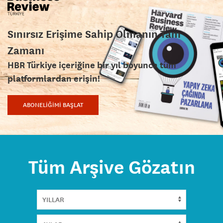
Sınırsız Erişime Sahip Olmanın Tam
Zamanı
HBR Türkiye içeriğine bir yıl boyunca tüm
platformlardan erişin!
ABONELİĞİMİ BAŞLAT
Tüm Arşive Gözatın