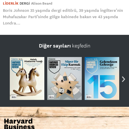
LİDERLİK
DERGI
Alison Beard
Boris Johnson 35 yaşında dergi editörü, 39 yaşında İngiltere’nin
Muhafazakar Parti’sinde gölge kabinede bakan ve 43 yaşında
Londra...
Diğer sayıları
keşfedin
›