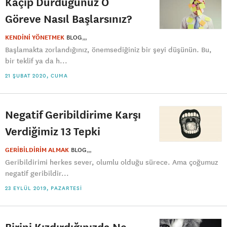
Kaçıp Durduğunuz O
Göreve Nasıl Başlarsınız?
KENDİNİ YÖNETMEK
BLOG
Başlamakta zorlandığınız, önemsediğiniz bir şeyi düşünün. Bu,
bir teklif ya da h...
21 ŞUBAT 2020, CUMA
Negatif Geribildirime Karşı
Verdiğimiz 13 Tepki
GERİBİLDİRİM ALMAK
BLOG
Geribildirimi herkes sever, olumlu olduğu sürece. Ama çoğumuz
negatif geribildir...
23 EYLÜL 2019, PAZARTESI
Birini Kızdırdığınızda Ne