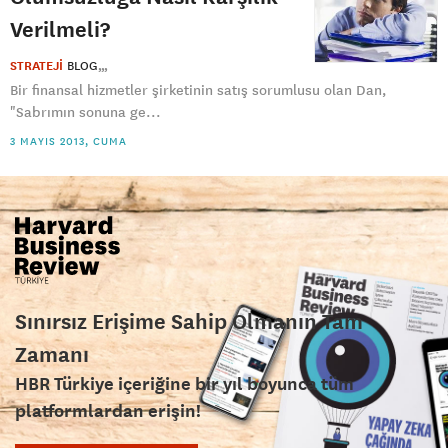
Verilmeli?
STRATEJİ
BLOG
Bir finansal hizmetler şirketinin satış sorumlusu olan Dan,
"Sabrımın sonuna ge...
3 MAYIS 2013, CUMA
Sınırsız Erişime Sahip Olmanın Tam
Zamanı
HBR Türkiye içeriğine bir yıl boyunca tüm
platformlardan erişin!