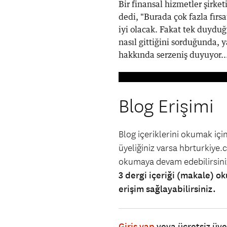
Bir finansal hizmetler şirke
dedi, "Burada çok fazla fırsat
iyi olacak. Fakat tek duyduğ
nasıl gittiğini sorduğunda, y
hakkında serzeniş duyuyor..
Blog Erişimi
Blog içeriklerini okumak iç
üyeliğiniz varsa hbrturkiye.co
okumaya devam edebilirsin
3 dergi içeriği (makale) ok
erişim sağlayabilirsiniz.
Giriş yap
veya ücretsiz üy