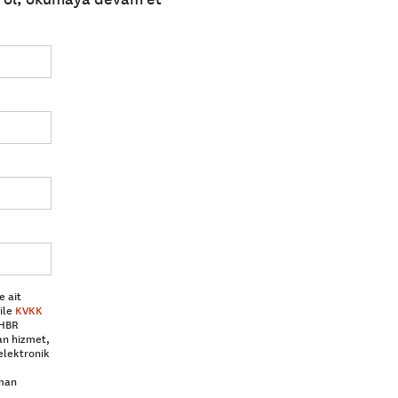
e ait
ile
KVKK
 HBR
an hizmet,
elektronik
aman