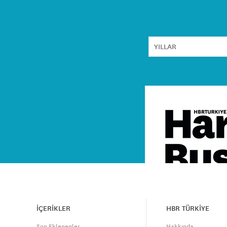
İÇERİKLER
HBR TÜRKİYE
Son Eklenenler
Hakkında