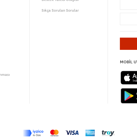
Sıkça Sorulan Sorular
MOBİL 
unması