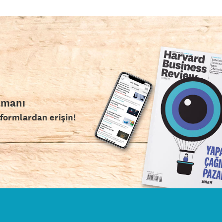
amanı
tformlardan erişin!