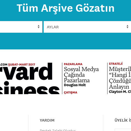
Tüm Arşive Gözatın
YARDIM
ÜYELİK 
Destek Talebi Oluştur