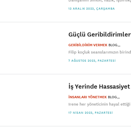
Danışanım Simon, nazik, işbirlikç
13 ARALIK 2023, ÇARŞAMBA
Güçlü Geribildiriml
GERİBİLDİRİM VERMEK
BLOG
Filip koçluk seanslarımızın biri
7 AĞUSTOS 2023, PAZARTESI
İş Yerinde Hassasiyet
İNSANLARI YÖNETMEK
BLOG
Irene her yöneticinin hayal ettiği
17 NISAN 2023, PAZARTESI