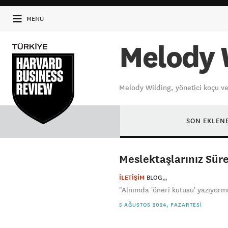
MENÜ
Melody 
Melody Wilding, yönetici koçu ve
SON EKLEN
Meslektaşlarınız Süre
İLETİŞİM
BLOG
"Alnımda 'öneri kutusu' yazıyorm
5 AĞUSTOS 2024, PAZARTESI