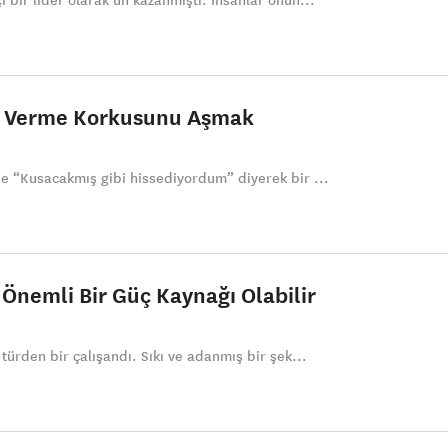
i bir lider olarak ün kazanmıştı. İnsanlar onun...
er Verme Korkusunu Aşmak
nde “Kusacakmış gibi hissediyordum” diyerek bir ...
 Önemli Bir Güç Kaynağı Olabilir
 türden bir çalışandı. Sıkı ve adanmış bir şek...