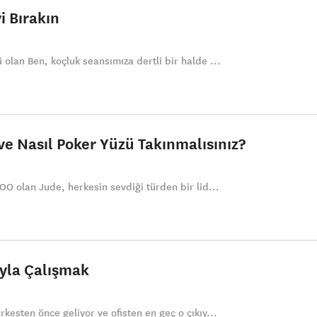
 Bırakın
ü olan Ben, koçluk seansımıza dertli bir halde ...
ve Nasıl Poker Yüzü Takınmalısınız?
 COO olan Jude, herkesin sevdiği türden bir lid...
ıyla Çalışmak
rkesten önce geliyor ve ofisten en geç o çıkıy...