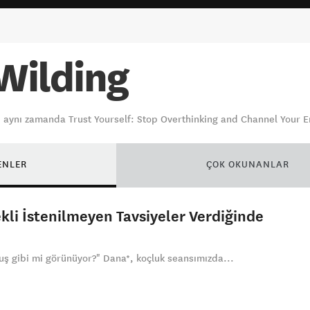
Wilding
 aynı zamanda Trust Yourself: Stop Overthinking and Channel Your Em
ENLER
ÇOK OKUNANLAR
kli İstenilmeyen Tavsiyeler Verdiğinde
uş gibi mi görünüyor?" Dana*, koçluk seansımızda...