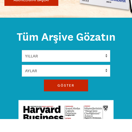
Tüm Arşive Gözatın
GÖSTER