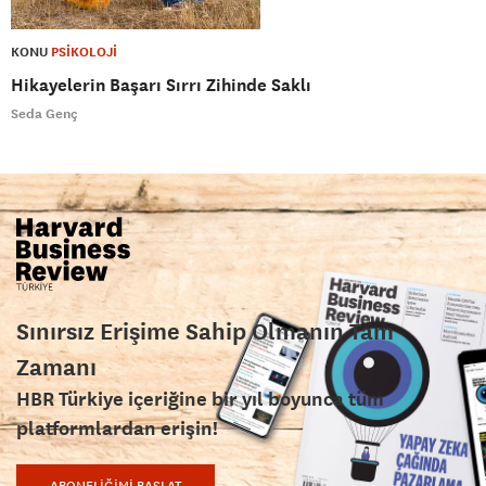
KONU
PSİKOLOJİ
Hikayelerin Başarı Sırrı Zihinde Saklı
Seda Genç
Sınırsız Erişime Sahip Olmanın Tam
Zamanı
HBR Türkiye içeriğine bir yıl boyunca tüm
platformlardan erişin!
ABONELİĞİMİ BAŞLAT