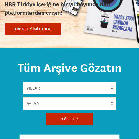
HBR Türkiye içeriğine bir yıl boyunca tüm
platformlardan erişin!
ABONELİĞİMİ BAŞLAT
Tüm Arşive Gözatın
GÖSTER