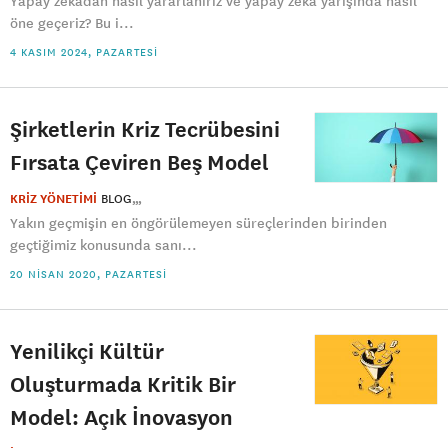
Yapay zekâdan nasıl yararlanırız ve yapay zekâ yarışında nasıl
öne geçeriz? Bu i...
4 KASIM 2024, PAZARTESI
Şirketlerin Kriz Tecrübesini
Fırsata Çeviren Beş Model
KRİZ YÖNETİMİ
BLOG
Yakın geçmişin en öngörülemeyen süreçlerinden birinden
geçtiğimiz konusunda sanı...
20 NISAN 2020, PAZARTESI
Yenilikçi Kültür
Oluşturmada Kritik Bir
Model: Açık İnovasyon