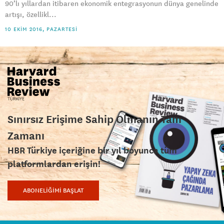
90’lı yıllardan itibaren ekonomik entegrasyonun dünya genelinde
artışı, özellikl...
10 EKIM 2016, PAZARTESI
Sınırsız Erişime Sahip Olmanın Tam
Zamanı
HBR Türkiye içeriğine bir yıl boyunca tüm
platformlardan erişin!
ABONELİĞİMİ BAŞLAT