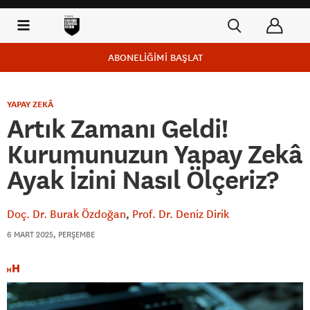
ABONELİĞİMİ BAŞLAT
YAPAY ZEKÂ
Artık Zamanı Geldi!
Kurumunuzun Yapay Zekâ
Ayak İzini Nasıl Ölçeriz?
Doç. Dr. Burak Özdoğan
Prof. Dr. Deniz Dirik
6 MART 2025, PERŞEMBE