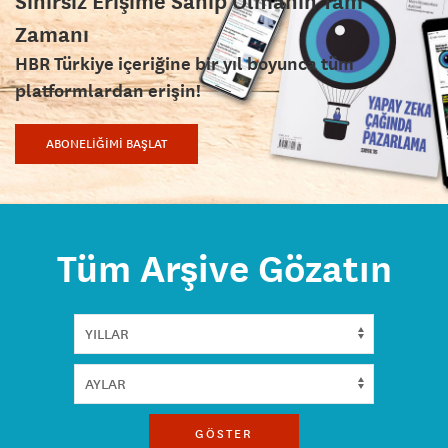
Sınırsız Erişime Sahip Olmanın Tam
Zamanı
HBR Türkiye içeriğine bir yıl boyunca tüm
platformlardan erişin!
ABONELİĞİMİ BAŞLAT
Tüm Arşive Gözatın
GÖSTER