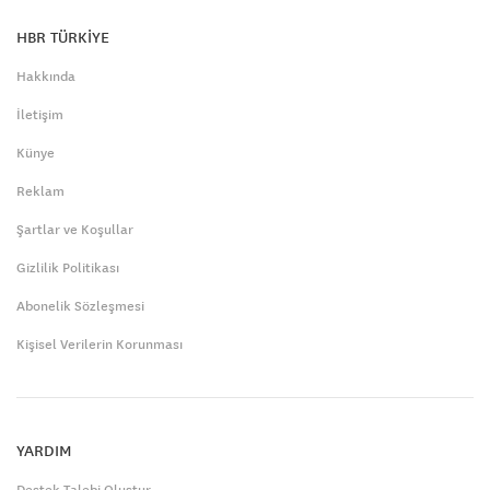
HBR TÜRKİYE
Hakkında
İletişim
Künye
Reklam
Şartlar ve Koşullar
Gizlilik Politikası
Abonelik Sözleşmesi
Kişisel Verilerin Korunması
YARDIM
Destek Talebi Oluştur