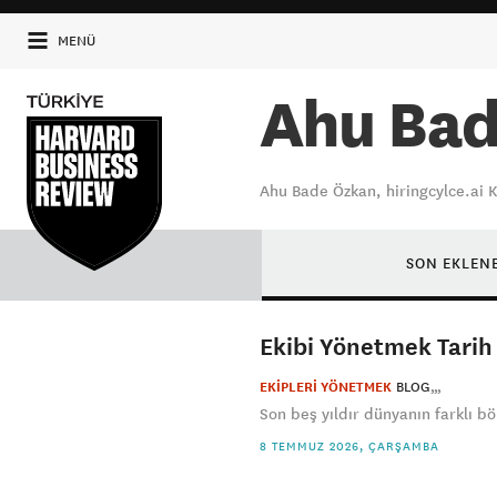
MENÜ
Ahu Bad
Ahu Bade Özkan, hiringcylce.ai 
SON EKLEN
Ekibi Yönetmek Tarih
EKİPLERİ YÖNETMEK
BLOG
Son beş yıldır dünyanın farklı bö
8 TEMMUZ 2026, ÇARŞAMBA