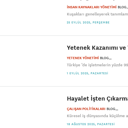
İNSAN KAYNAKLARI YÖNETİMİ
BLOG
Kuşakları genelleyerek tanımlama
25 EYLÜL 2025, PERŞEMBE
Yetenek Kazanımı ve
YETENEK YÖNETİMİ
BLOG
Türkiye ’de işletmelerin yüzde 99
1 EYLÜL 2025, PAZARTESI
Hayalet İşten Çıkarma
ÇALIŞAN POLİTİKALARI
BLOG
Küresel iş dünyasında küçülme ar
18 AĞUSTOS 2025, PAZARTESI