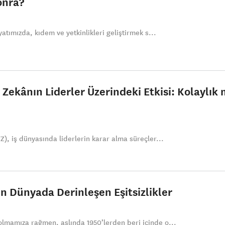
onra?
yatımızda, kıdem ve yetkinlikleri geliştirmek s...
 Zekânın Liderler Üzerindeki Etkisi: Kolaylık 
Z), iş dünyasında liderlerin karar alma süreçler...
n Dünyada Derinleşen Eşitsizlikler
lmamıza rağmen, aslında 1950’lerden beri içinde o...