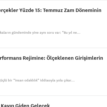
Gerçekler Yüzde 15: Temmuz Zam Döneminin
aların gündeminde yine aynı soru var: “Bu yıl ne...
erformans Rejimine: Ölçeklenen Girişimlerin
çlü bir “insan odaklılık” iddiasıyla yola çıkar...
 Kayıp Giden Gelecek