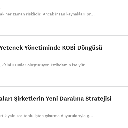
k her zaman risklidir. Ancak insan kaynakları pr...
 Yetenek Yönetiminde KOBİ Döngüsü
,7’sini KOBİler oluşturuyor. İstihdamın ise yüz...
lar: Şirketlerin Yeni Daralma Stratejisi
tık yalnızca toplu işten çıkarma duyurularıyla g...