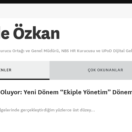
e Özkan
Kurucu Ortağı ve Genel Müdürü, NBS HR Kurucusu ve UPoD Dijital Ge
ENLER
ÇOK OKUNANLAR
 Oluyor: Yeni Dönem “Ekiple Yönetim” Dönem
lgelerinde gerçekleştirdiğim yüzlerce üst düzey...