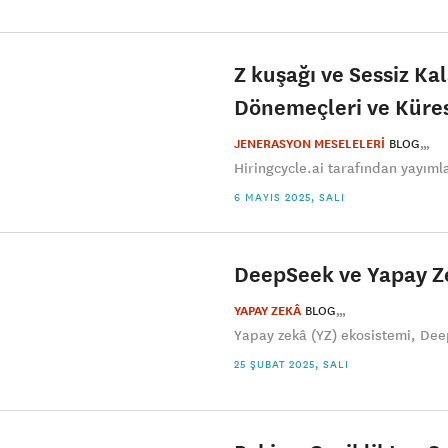
Z kuşağı ve Sessiz Kal
Dönemeçleri ve Küres
JENERASYON MESELELERİ
BLOG
Hiringcycle.ai tarafından yayıml
6 MAYIS 2025, SALI
DeepSeek ve Yapay Zek
YAPAY ZEKÂ
BLOG
Yapay zekâ (YZ) ekosistemi, Deep
25 ŞUBAT 2025, SALI