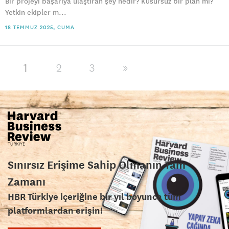
Bir projeyi başarıya ulaştıran şey nedir? Kusursuz bir plan mı?
Yetkin ekipler m...
18 TEMMUZ 2025, CUMA
1
2
3
»
Sınırsız Erişime Sahip Olmanın Tam
Zamanı
HBR Türkiye içeriğine bir yıl boyunca tüm
platformlardan erişin!