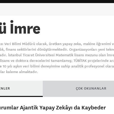
ü İmre
ası Veri Bilimi Müdürü olarak, üretken yapay zeka, makine öğrenimi
ık, finans sektörlerini dönüştürmektedir. Organizasyonları yeni teknol
dır. İstanbul Ticaret Üniversitesi Matematik lisans mezunu olan İmre,
sans ve doktora derecelerini tamamlamış; TÜBİTAK projelerinde araşt
e 10 yılı aşkın veri bilimi deneyimine sahip analitik profesyonel ola
zılar kaleme almaktadır.
ENLER
ÇOK OKUNANLAR
urumlar Ajantik Yapay Zekâyı da Kaybeder