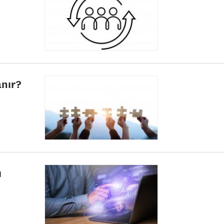
anır?
ı