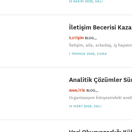
15 KASIM 2022, SALI
İletişim Becerisi Ka
İLETİŞİM
BLOG
İletişim, aile, arkadaş, iş hayatı
1 TEMMUZ 2022, CUMA
Analitik Çözümler Sür
ANALİTİK
BLOG
Organizasyon bünyesindeki analit
15 MART 2022, SALI
Veri Okuryazarlığı K