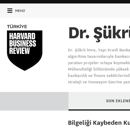
MENÜ
Dr. Şükr
Dr. Şükrü İmre, Yapı Kredi Bank
algoritma tasarımlarıyla bankacıl
yaratan projeler ortaya koymakta
Mühendisliği bölümünde yüksek li
bankacılık ve finans sektörlerind
strateji ve inovasyon üzerine ya
SON EKLEN
Bilgeliği Kaybeden K