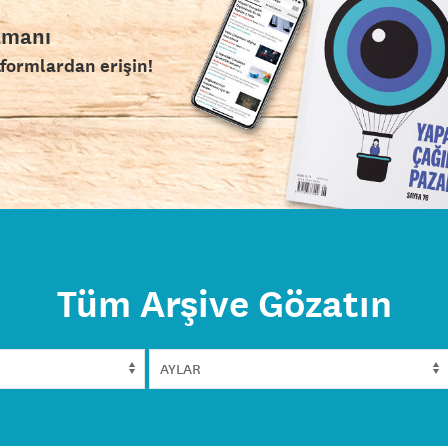
amanı
tformlardan erişin!
Tüm Arşive Gözatın