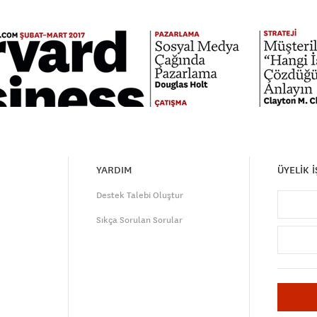
YARDIM
ÜYELİK 
Destek Talebi Oluştur
Sıkça Sorulan Sorular