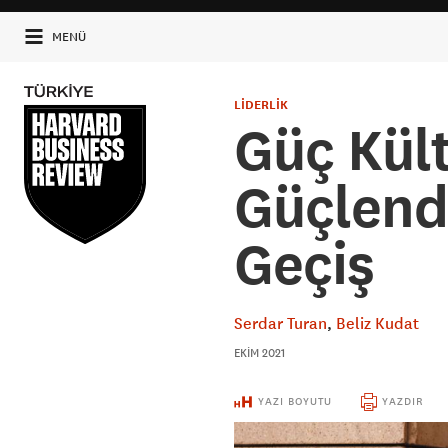
MENÜ
LİDERLİK
Güç Kül
Güçlend
Geçiş
Serdar Turan
Beliz Kudat
EKIM 2021
YAZI BOYUTU
YAZDIR