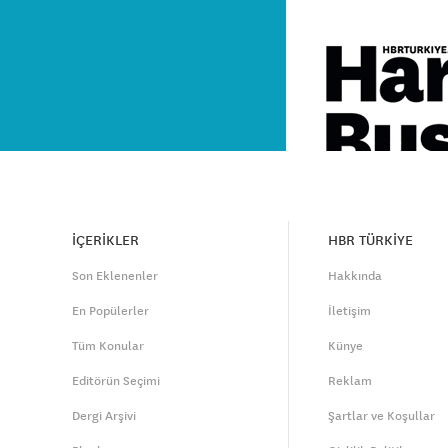
İÇERİKLER
HBR TÜRKİYE
Son Eklenenler
Hakkında
En Popülerler
İletişim
Tüm Konular
Künye
Editörün Seçimi
Reklam
Dergi Arşivi
Şartlar ve Koşullar