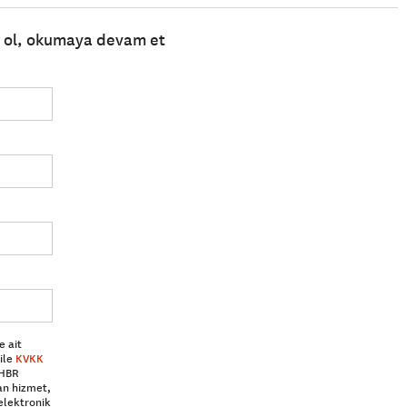
e ol, okumaya devam et
e ait
ile
KVKK
 HBR
an hizmet,
elektronik