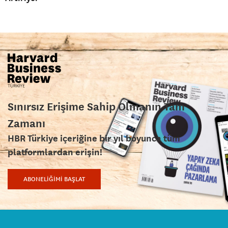
Sınırsız Erişime Sahip Olmanın Tam
Zamanı
HBR Türkiye içeriğine bir yıl boyunca tüm
platformlardan erişin!
ABONELİĞİMİ BAŞLAT