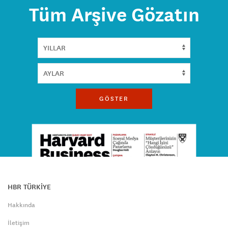
Tüm Arşive Gözatın
GÖSTER
HBR TÜRKİYE
Hakkında
İletişim