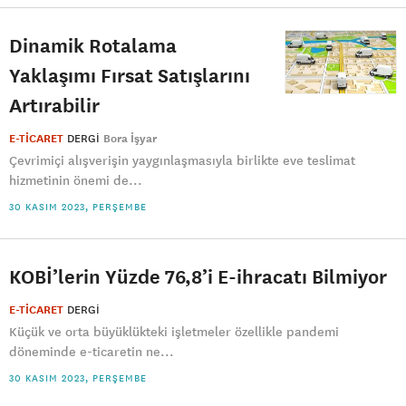
Dinamik Rotalama
Yaklaşımı Fırsat Satışlarını
Artırabilir
E-TİCARET
DERGI
Bora İşyar
Çevrimiçi alışverişin yaygınlaşmasıyla birlikte eve teslimat
hizmetinin önemi de...
30 KASIM 2023, PERŞEMBE
KOBİ’lerin Yüzde 76,8’i E-ihracatı Bilmiyor
E-TİCARET
DERGI
Küçük ve orta büyüklükteki işletmeler özellikle pandemi
döneminde e-ticaretin ne...
30 KASIM 2023, PERŞEMBE