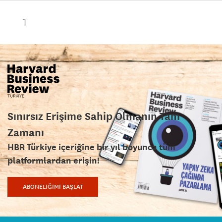
1
Sınırsız Erişime Sahip Olmanın Tam
Zamanı
HBR Türkiye içeriğine bir yıl boyunca tüm
platformlardan erişin!
ABONELİĞİMİ BAŞLAT