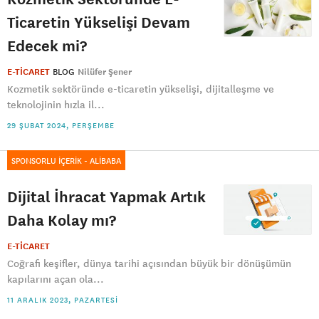
Ticaretin Yükselişi Devam
Edecek mi?
E-TİCARET
BLOG
Nilüfer Şener
Kozmetik sektöründe e-ticaretin yükselişi, dijitalleşme ve
teknolojinin hızla il...
29 ŞUBAT 2024, PERŞEMBE
SPONSORLU İÇERİK - ALİBABA
Dijital İhracat Yapmak Artık
Daha Kolay mı?
E-TİCARET
Coğrafi keşifler, dünya tarihi açısından büyük bir dönüşümün
kapılarını açan ola...
11 ARALIK 2023, PAZARTESI