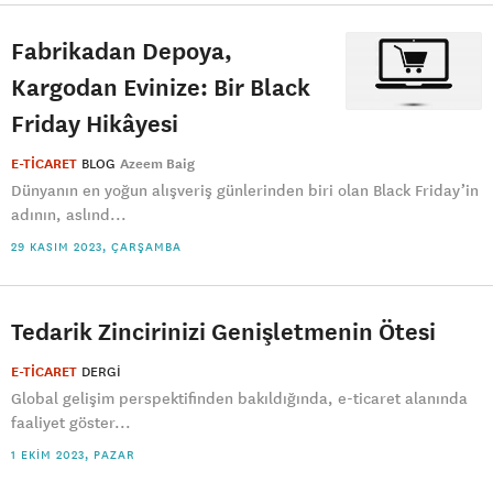
Fabrikadan Depoya,
Kargodan Evinize: Bir Black
Friday Hikâyesi
E-TİCARET
BLOG
Azeem Baig
Dünyanın en yoğun alışveriş günlerinden biri olan Black Friday’in
adının, aslınd...
29 KASIM 2023, ÇARŞAMBA
Tedarik Zincirinizi Genişletmenin Ötesi
E-TİCARET
DERGI
​Global gelişim perspektifinden bakıldığında, e-ticaret alanında
faaliyet göster...
1 EKIM 2023, PAZAR