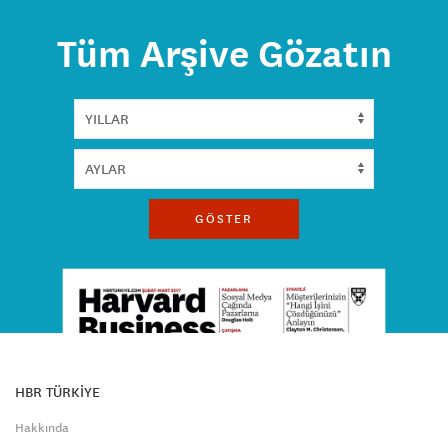
Tüm Arşive Gözatın
GÖSTER
HBR TÜRKİYE
Hakkında