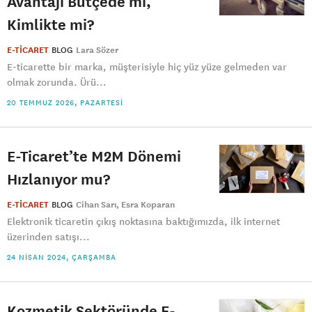
Avantajı Bütçede mi,
Kimlikte mi?
E-TİCARET
BLOG
Lara Sözer
E-ticarette bir marka, müşterisiyle hiç yüz yüze gelmeden var
olmak zorunda. Ürü...
20 TEMMUZ 2026, PAZARTESI
E-Ticaret’te M2M Dönemi
Hızlanıyor mu?
E-TİCARET
BLOG
Cihan Sarı
Esra Koparan
Elektronik ticaretin çıkış noktasına baktığımızda, ilk internet
üzerinden satışı...
24 NISAN 2024, ÇARŞAMBA
Kozmetik Sektöründe E-