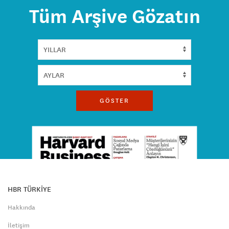
Tüm Arşive Gözatın
GÖSTER
HBR TÜRKİYE
Hakkında
İletişim