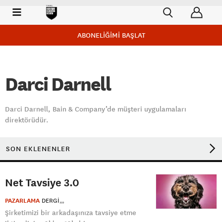
ABONELİĞİMİ BAŞLAT
Darci Darnell
Darci Darnell, Bain & Company’de müşteri uygulamaları
direktörüdür.
SON EKLENENLER
Net Tavsiye 3.0
PAZARLAMA
DERGI
Şirketimizi bir arkadaşınıza tavsiye etme