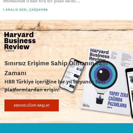
ihtimalinize 0’dan 10’a bir puan verec...
1 ARALIK 2021, ÇARŞAMBA
Sınırsız Erişime Sahip Olmanın Tam
Zamanı
HBR Türkiye içeriğine bir yıl boyunca tüm
platformlardan erişin!
ABONELİĞİMİ BAŞLAT