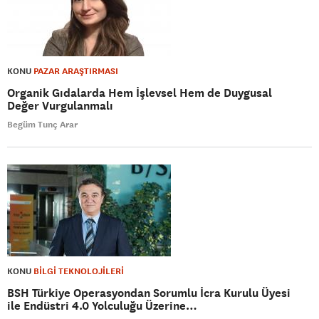
KONU
PAZAR ARAŞTIRMASI
Organik Gıdalarda Hem İşlevsel Hem de Duygusal
Değer Vurgulanmalı
Begüm Tunç Arar
KONU
BİLGİ TEKNOLOJİLERİ
BSH Türkiye Operasyondan Sorumlu İcra Kurulu Üyesi
ile Endüstri 4.0 Yolculuğu Üzerine…