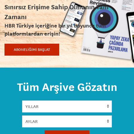
Sınırsız Erişime Sahip Olmanın Tam
Zamanı
HBR Türkiye içeriğine bir yıl boyunca tüm
platformlardan erişin!
ABONELİĞİMİ BAŞLAT
Tüm Arşive Gözatın