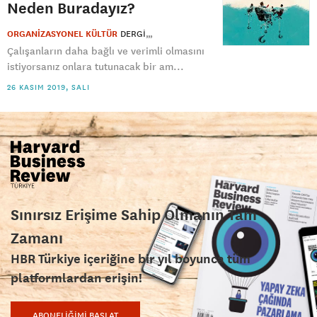
Neden Buradayız?
ORGANİZASYONEL KÜLTÜR
DERGI
Çalışanların daha bağlı ve verimli olmasını
istiyorsanız onlara tutunacak bir am...
26 KASIM 2019, SALI
Sınırsız Erişime Sahip Olmanın Tam
Zamanı
HBR Türkiye içeriğine bir yıl boyunca tüm
platformlardan erişin!
ABONELİĞİMİ BAŞLAT