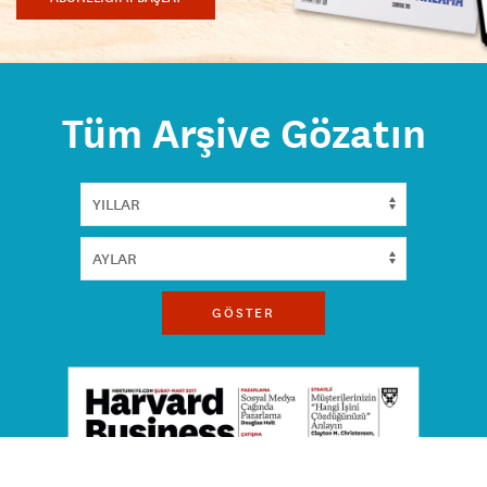
Tüm Arşive Gözatın
GÖSTER