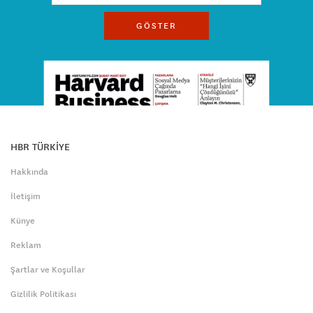
GÖSTER
HBR TÜRKİYE
Hakkında
İletişim
Künye
Reklam
Şartlar ve Koşullar
Gizlilik Politikası