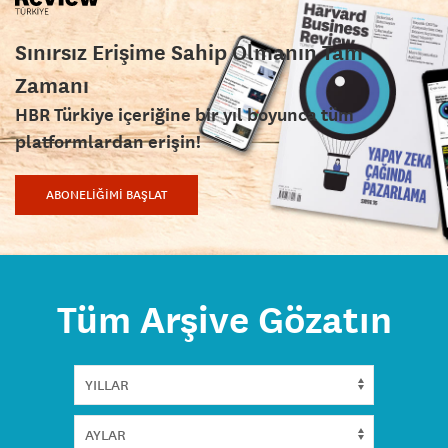
Sınırsız Erişime Sahip Olmanın Tam
Zamanı
HBR Türkiye içeriğine bir yıl boyunca tüm
platformlardan erişin!
ABONELİĞİMİ BAŞLAT
Tüm Arşive Gözatın