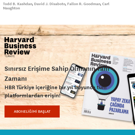
Todd B. Kashdan
David J. Disaboto
Fallon R. Goodman
Carl
Naughton
Sınırsız Erişime Sahip Olmanın Tam
Zamanı
HBR Türkiye içeriğine bir yıl boyunca tüm
platformlardan erişin!
ABONELİĞİMİ BAŞLAT