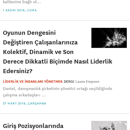
kalitesine bağlı ol...
1 KASIM 2019, CUMA
Oyunun Dengesini
Değiştiren Çalışanlarınıza
Kolektif, Dinamik ve Son
Derece Dikkatli Biçimde Nasıl Liderlik
Edersiniz?
LİDERLİK VE İNSANLARI YÖNETMEK
DERGI
Laura Empson
Daniel, danışmanlık şirketinin yönetici ortağı seçildiğinde
çalışma arkadaşları ...
27 MART 2019, ÇARŞAMBA
Giriş Pozisyonlarında