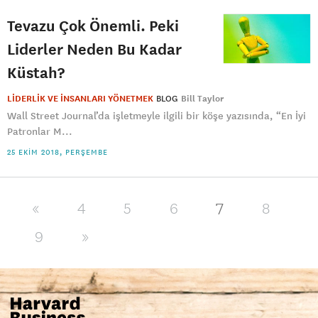
Tevazu Çok Önemli. Peki
Liderler Neden Bu Kadar
Küstah?
LİDERLİK VE İNSANLARI YÖNETMEK
BLOG
Bill Taylor
Wall Street Journal’da işletmeyle ilgili bir köşe yazısında, “En İyi
Patronlar M...
25 EKIM 2018, PERŞEMBE
7
«
4
5
6
8
9
»