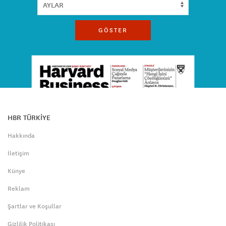
GÖSTER
HBR TÜRKİYE
Hakkında
İletişim
Künye
Reklam
Şartlar ve Koşullar
Gizlilik Politikası