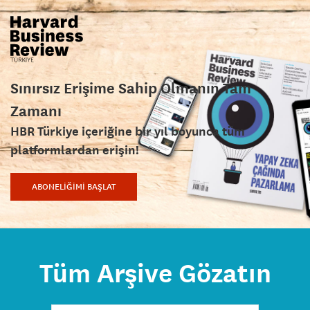
Sınırsız Erişime Sahip Olmanın Tam
Zamanı
HBR Türkiye içeriğine bir yıl boyunca tüm
platformlardan erişin!
ABONELİĞİMİ BAŞLAT
Tüm Arşive Gözatın