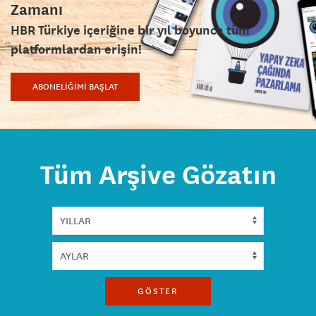
Zamanı
HBR Türkiye içeriğine bir yıl boyunca tüm
platformlardan erişin!
ABONELİĞİMİ BAŞLAT
Tüm Arşive Gözatın
GÖSTER