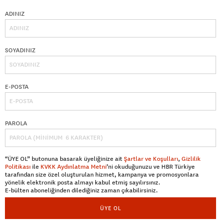
ADINIZ
SOYADINIZ
E-POSTA
PAROLA
“ÜYE OL” butonuna basarak üyeliğinize ait
Şartlar ve Koşulları
,
Gizlilik
Politikası
ile
KVKK Aydınlatma Metni
’ni okuduğunuzu ve HBR Türkiye
tarafından size özel oluşturulan hizmet, kampanya ve promosyonlara
yönelik elektronik posta almayı kabul etmiş sayılırsınız.
E-bülten aboneliğinden dilediğiniz zaman çıkabilirsiniz.
ÜYE OL