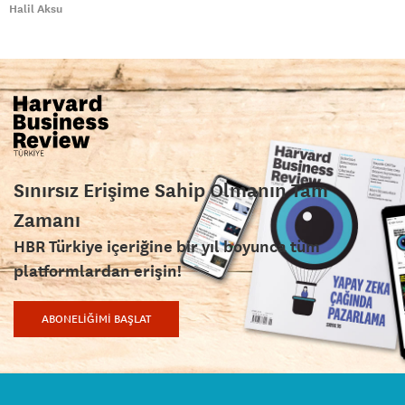
Halil Aksu
Sınırsız Erişime Sahip Olmanın Tam
Zamanı
HBR Türkiye içeriğine bir yıl boyunca tüm
platformlardan erişin!
ABONELİĞİMİ BAŞLAT