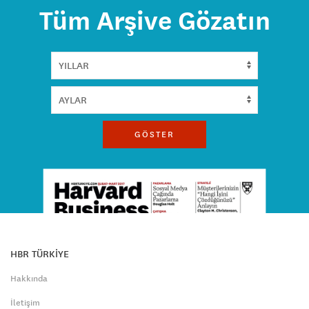
Tüm Arşive Gözatın
GÖSTER
HBR TÜRKİYE
Hakkında
İletişim