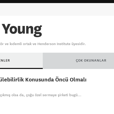
d Young
ör ve kıdemli ortak ve Henderson Institute üyesidir.
ENLER
ÇOK OKUNANLAR
lebilirlik Konusunda Öncü Olmalı
 çıkmış olsa da, çoğu özel sermaye şirketi bugü...