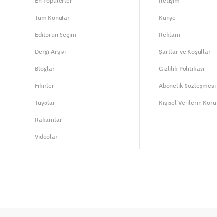
En Popülerler
İletişim
Tüm Konular
Künye
Editörün Seçimi
Reklam
Dergi Arşivi
Şartlar ve Koşullar
Bloglar
Gizlilik Politikası
Fikirler
Abonelik Sözleşmesi
Tüyolar
Kişisel Verilerin Kor
Rakamlar
Videolar