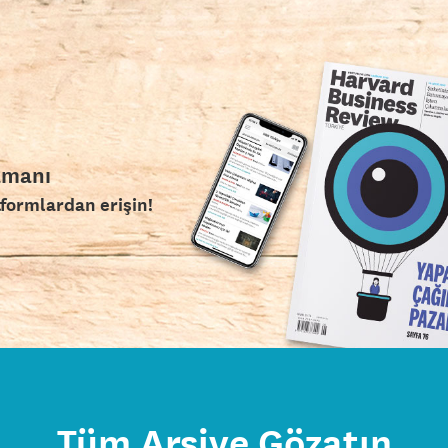
amanı
tformlardan erişin!
Tüm Arşive Gözatın