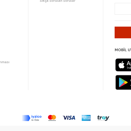
Sıkça Sorulan Sorular
MOBİL 
unması