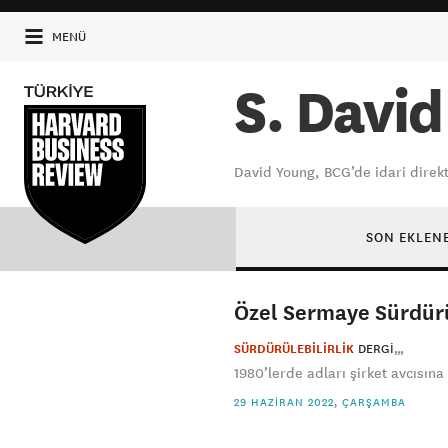
MENÜ
S. Davi
David Young, BCG’de idari direkt
SON EKLEN
Özel Sermaye Sürdürü
SÜRDÜRÜLEBİLİRLİK
DERGI
1980’lerde adları şirket avcısına
29 HAZIRAN 2022, ÇARŞAMBA