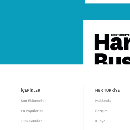
İÇERİKLER
HBR TÜRKİYE
Son Eklenenler
Hakkında
En Popülerler
İletişim
Tüm Konular
Künye