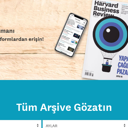
amanı
tformlardan erişin!
Tüm Arşive Gözatın