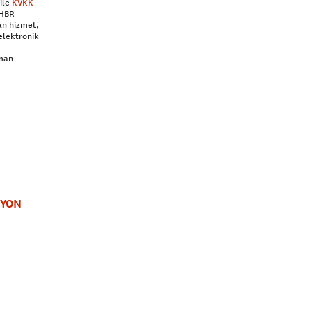
ile
KVKK
 HBR
an hizmet,
elektronik
aman
SYON