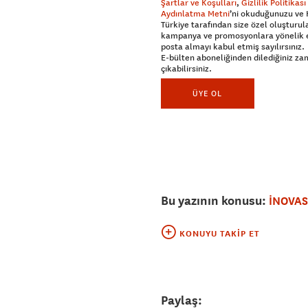
Şartlar ve Koşulları
,
Gizlilik Politikası
Aydınlatma Metni
’ni okuduğunuzu ve
Türkiye tarafından size özel oluşturul
kampanya ve promosyonlara yönelik 
posta almayı kabul etmiş sayılırsınız.
E-bülten aboneliğinden dilediğiniz z
çıkabilirsiniz.
ÜYE OL
Bu yazının konusu:
İNOVA
KONUYU TAKIP ET
Paylaş: