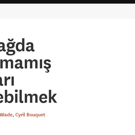
Çağda
nmamış
arı
yebilmek
 Wade
Cyril Bouquet