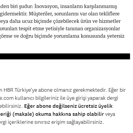
inden biri şudur: İnovasyon, insanların karşılanmamış
idermektir. Müşteriler, sorunlarını var olan tekliflere
ı veya daha ucuz biçimde çözebilecek ürün ve hizmetler
sorunları tespit etme yetisiyle tanınan organizasyonlar
rı görme ve doğru biçimde yorumlama konusunda yetersiz
çin HBR Türkiye'ye abone olmanız gerekmektedir. Eğer bir
.com kullanıcı bilgileriniz ile üye girişi yaparak dergi
bilirsiniz.
Eğer abone değilseniz ücretsiz üyelik
çeriği (makale) okuma hakkına sahip olabilir
veya
gi içeriklerine sınırsız erişim sağlayabilirsiniz.