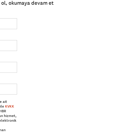
e ol, okumaya devam et
e ait
ile
KVKK
 HBR
an hizmet,
elektronik
aman