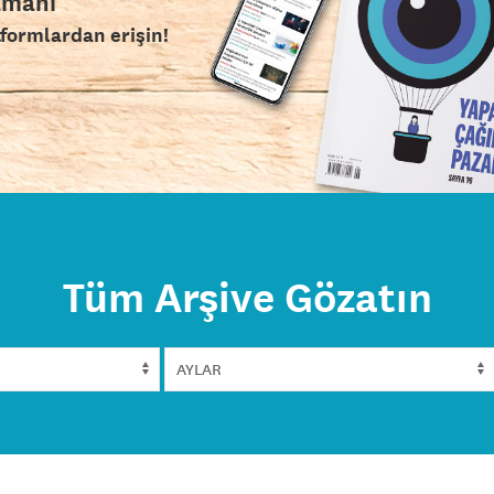
amanı
tformlardan erişin!
Tüm Arşive Gözatın