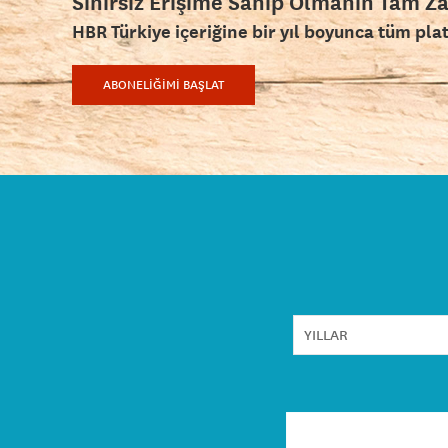
Sınırsız Erişime Sahip Olmanın Tam Z
HBR Türkiye içeriğine bir yıl boyunca tüm pla
ABONELİĞİMİ BAŞLAT