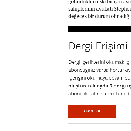
götürdükleri eski bir çamaş
sahiplerinin avukatı Steph
değecek bir durum olmadığın
Dergi Erişimi
Dergi içeriklerini okumak i
aboneliğiniz varsa hbrturkiye
içeriğini okumaya devam ede
oluşturarak ayda 3 dergi i
abonelik satın alarak tüm der
ABONE OL