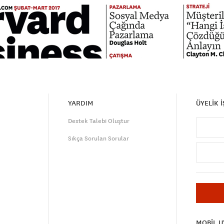
YARDIM
ÜYELİK 
Destek Talebi Oluştur
Sıkça Sorulan Sorular
MOBİL 