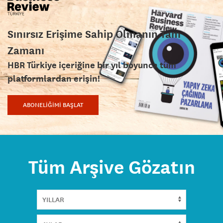
Sınırsız Erişime Sahip Olmanın Tam
Zamanı
HBR Türkiye içeriğine bir yıl boyunca tüm
platformlardan erişin!
ABONELİĞİMİ BAŞLAT
Tüm Arşive Gözatın