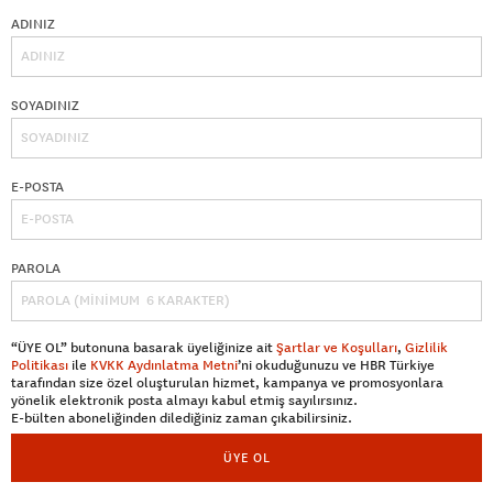
ADINIZ
SOYADINIZ
E-POSTA
PAROLA
“ÜYE OL” butonuna basarak üyeliğinize ait
Şartlar ve Koşulları
,
Gizlilik
Politikası
ile
KVKK Aydınlatma Metni
’ni okuduğunuzu ve HBR Türkiye
tarafından size özel oluşturulan hizmet, kampanya ve promosyonlara
yönelik elektronik posta almayı kabul etmiş sayılırsınız.
E-bülten aboneliğinden dilediğiniz zaman çıkabilirsiniz.
ÜYE OL