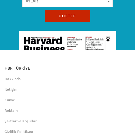
GÖSTER
HBR TÜRKİYE
Hakkında
İletişim
Künye
Reklam
Şartlar ve Koşullar
Gizlilik Politikası