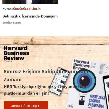
KONU
SÜRDÜRÜLEBİLİRLİK
Belirsizlik İçerisinde Dönüşüm
Serdar Turan
Sınırsız Erişime Sahip Olmanın Tam
Zamanı
HBR Türkiye içeriğine bir yıl boyunca tüm
platformlardan erişin!
ABONELİĞİMİ BAŞLAT