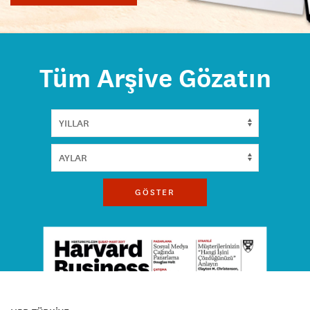
Tüm Arşive Gözatın
GÖSTER