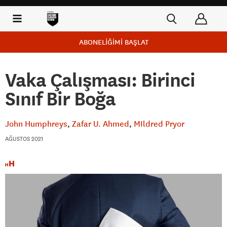
ABONELİĞİMİ BAŞLAT
Vaka Çalışması: Birinci
Sınıf Bir Boğa
John Humphreys
Zafar U. Ahmed
MIldred Pryor
AĞUSTOS 2021