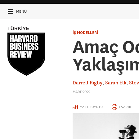
MENÜ
İŞ MODELLERİ
Amaç Od
Yaklaşı
Darrell Rigby
Sarah Elk
Stev
MART 2022
YAZI BOYUTU
YAZDIR