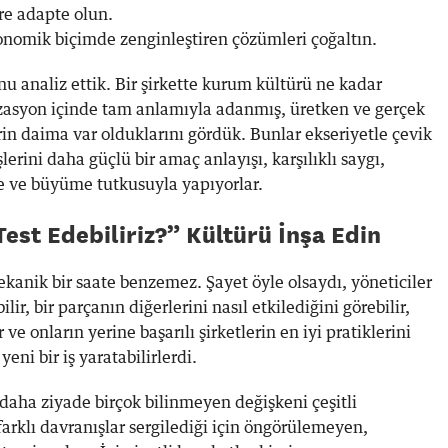
re adapte olun.
konomik biçimde zenginleştiren çözümleri çoğaltın.
 analiz ettik. Bir şirkette kurum kültürü ne kadar
izasyon içinde tam anlamıyla adanmış, üretken ve gerçek
n daima var olduklarını gördük. Bunlar ekseriyetle çevik
erini daha güçlü bir amaç anlayışı, karşılıklı saygı,
 ve büyüme tutkusuyla yapıyorlar.
Test Edebiliriz?” Kültürü İnşa Edin
ekanik bir saate benzemez. Şayet öyle olsaydı, yöneticiler
lir, bir parçanın diğerlerini nasıl etkilediğini görebilir,
r ve onların yerine başarılı şirketlerin en iyi pratiklerini
eni bir iş yaratabilirlerdi.
daha ziyade birçok bilinmeyen değişkeni çeşitli
arklı davranışlar sergilediği için öngörülemeyen,