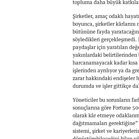
topluma daha büyük katkılar
Şirketler, amaç odaklı hayatı 
boyunca, şirketler kârlarını
bütününe fayda yaratacağın
söyledikleri gerçekleşmedi. 
paydaşlar için yaratılan de
yakınlardaki belirtilerinden 
harcanamayacak kadar kısa o
işlerinden ayrılıyor ya da gr
zarar hakkındaki endişeler 
durumda ve işler gittikçe d
Yöneticiler bu sorunların fa
sonuçlarına göre Fortune 500
olarak kâr etmeye odaklanma
dağıtmamaları gerektiğine” 
sistemi, şirket ve kariyerle