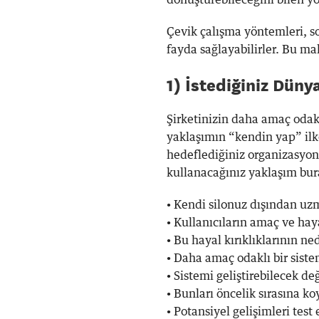
dönüştürebileceğini bilen yön
Çevik çalışma yöntemleri, s
fayda sağlayabilirler. Bu m
1) İstediğiniz Dün
Şirketinizin daha amaç odakl
yaklaşımın “kendin yap” ilk
hedeflediğiniz organizasyona
kullanacağınız yaklaşım bura
• Kendi silonuz dışından uzm
• Kullanıcıların amaç ve hay
• Bu hayal kırıklıklarının n
• Daha amaç odaklı bir sist
• Sistemi geliştirebilecek de
• Bunları öncelik sırasına k
• Potansiyel gelişimleri test