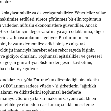
ı olur.
kolaylaştırabilir ya da zorlaştırabilirler. Yöneticiler yıllar
 maksimize ettikleri sürece görünmez bir elin toplumun
ı vadeden nüfuzlu ekonomistlere güvendiler. Ancak
Hissedarlar için değer yaratmaya aşırı odaklanma, diğer
ğerin azalması anlamına geliyor. Bu durumun en
biri, hayatın demoralize edici bir işte çalışarak
lduğu inancıyla hareket eden rekor sayıda kişinin
eve gidiyor olmaları. Toplumsal eşitsizlikler ve çevresel
her geçen gün artıyor. Sistem dengesini kaybetmiş
aha da kötüye gidiyor.
rkındalar. 2019’da Fortune’un düzenlediği bir anketin
 CEO’larının sadece yüzde 7’si şirketlerin “ağırlıklı
larını ve dikkatlerini toplumsal hedeflerle
inanıyor. Sorun şu ki kâr maksimizasyonu odaklı bir
rini tehlikeye etmeden nasıl amaç odaklı bir sisteme