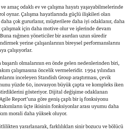
r ve amaç odaklı ev ve çalışma hayatı yaşayabilmelerinde
 rol oynar. Çalışma hayatlarında güçlü ilişkileri olan
 daha çok gururlanır, müşterilere daha iyi odaklanır, daha
 çok çalışmak için daha motive olur ve işlerinde devam
 Buna rağmen yöneticiler bir asırdan uzun süredir
endirmek yerine çalışanlarının bireysel performanslarını
aya çalışıyorlar.
 başarılı olmalarının en önde gelen nedenlerinden biri,
takım çalışmasına öncelik vermeleridir. 1994 yılından
ılarını inceleyen Standish Group araştırması, çevik
onunu yüzde 60, inovasyon büyük çapta ve kompleks iken
tirdiklerini gösteriyor. Dijital değişime odaklanan
f Agile Report’una göre geniş çaplı bir iş fonksiyonu
 takımların üçte ikisinin fonksiyonlar arası uyumu daha
akım morali daha yüksek oluyor.
tlilikten yararlanarak, farklılıkları sinir bozucu ve bölücü