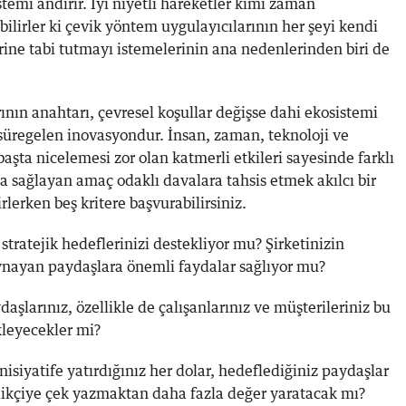
stemi andırır. İyi niyetli hareketler kimi zaman
lirler ki çevik yöntem uygulayıcılarının her şeyi kendi
rine tabi tutmayı istemelerinin ana nedenlerinden biri de
nın anahtarı, çevresel koşullar değişse dahi ekosistemi
üregelen inovasyondur. İnsan, zaman, teknoloji ve
aşta nicelemesi zor olan katmerli etkileri sayesinde farklı
a sağlayan amaç odaklı davalara tahsis etmek akılcı bir
rlerken beş kritere başvurabilirsiniz.
 stratejik hedeflerinizi destekliyor mu? Şirketinizin
ynayan paydaşlara önemli faydalar sağlıyor mu?
aşlarınız, özellikle de çalışanlarınız ve müşterileriniz bu
ekleyecekler mi?
nisiyatife yatırdığınız her dolar, hedeflediğiniz paydaşlar
likçiye çek yazmaktan daha fazla değer yaratacak mı?