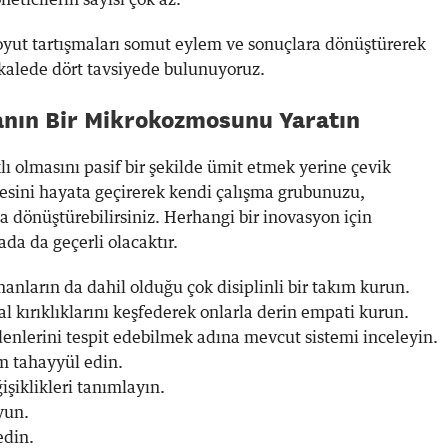
eticilerin sayısı çok az.
oyut tartışmaları somut eylem ve sonuçlara dönüştürerek
akalede dört tavsiyede bulunuyoruz.
yanın Bir Mikrokozmosunu Yaratın
ı olmasını pasif bir şekilde ümit etmek yerine çevik
esini hayata geçirerek kendi çalışma grubunuzu,
 dönüştürebilirsiniz. Herhangi bir inovasyon için
da da geçerli olacaktır.
anların da dahil olduğu çok disiplinli bir takım kurun.
al kırıklıklarını keşfederek onlarla derin empati kurun.
edenlerini tespit edebilmek adına mevcut sistemi inceleyin.
em tahayyül edin.
ğişiklikleri tanımlayın.
oyun.
 edin.