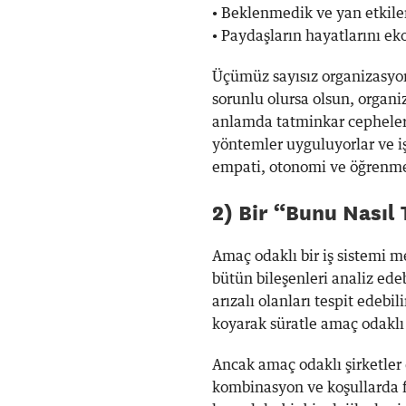
• Beklenmedik ve yan etkile
• Paydaşların hayatlarını e
Üçümüz sayısız organizasyonu
sorunlu olursa olsun, organ
anlamda tatminkar cepheleri
yöntemler uyguluyorlar ve işl
empati, otonomi ve öğrenme
2) Bir “Bunu Nasıl 
Amaç odaklı bir iş sistemi m
bütün bileşenleri analiz edebi
arızalı olanları tespit edebili
koyarak süratle amaç odaklı y
Ancak amaç odaklı şirketler 
kombinasyon ve koşullarda f