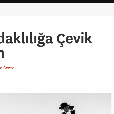
aklılığa Çevik
m
e Berez