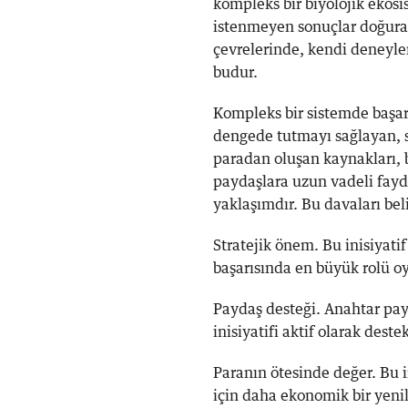
kompleks bir biyolojik ekosi
istenmeyen sonuçlar doğurabi
çevrelerinde, kendi deneyle
budur.
Kompleks bir sistemde başarı
dengede tutmayı sağlayan, s
paradan oluşan kaynakları, b
paydaşlara uzun vadeli fayd
yaklaşımdır. Bu davaları beli
Stratejik önem. Bu inisiyatif
başarısında en büyük rolü o
Paydaş desteği. Anahtar payd
inisiyatifi aktif olarak dest
Paranın ötesinde değer. Bu i
için daha ekonomik bir yeni