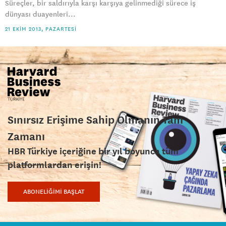
Süreçler, bir saldırıyla karşı karşıya gelinmediği sürece iş
dünyası duayenleri...
21 EKIM 2013, PAZARTESI
Sınırsız Erişime Sahip Olmanın Tam
Zamanı
HBR Türkiye içeriğine bir yıl boyunca tüm
platformlardan erişin!
ABONELİĞİMİ BAŞLAT