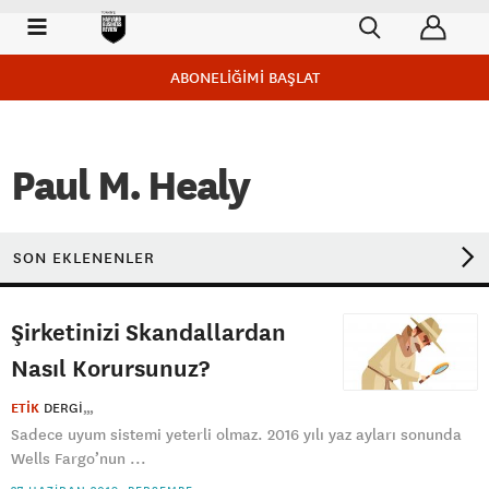
ABONELİĞİMİ BAŞLAT
Paul M. Healy
SON EKLENENLER
Şirketinizi Skandallardan
Nasıl Korursunuz?
ETİK
DERGI
Sadece uyum sistemi yeterli olmaz. 2016 yılı yaz ayları sonunda
Wells Fargo’nun ...