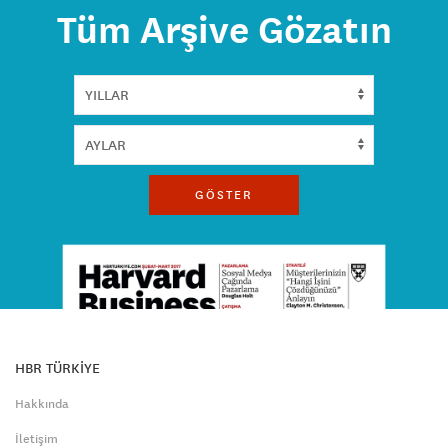
Tüm Arşive Gözatın
GÖSTER
HBR TÜRKİYE
Hakkında
İletişim