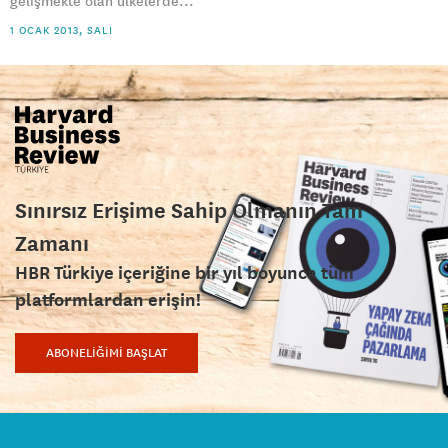
gelişmekte olan ülkelerde...
1 OCAK 2013, SALI
Sınırsız Erişime Sahip Olmanın Tam
Zamanı
HBR Türkiye içeriğine bir yıl boyunca tüm
platformlardan erişin!
ABONELİĞİMİ BAŞLAT