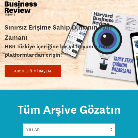
Sınırsız Erişime Sahip Olmanın Tam
Zamanı
HBR Türkiye içeriğine bir yıl boyunca tüm
platformlardan erişin!
ABONELİĞİMİ BAŞLAT
Tüm Arşive Gözatın