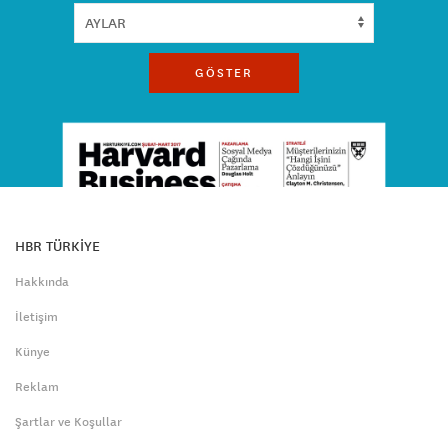
GÖSTER
HBR TÜRKİYE
Hakkında
İletişim
Künye
Reklam
Şartlar ve Koşullar