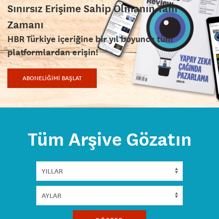
Sınırsız Erişime Sahip Olmanın Tam
Zamanı
HBR Türkiye içeriğine bir yıl boyunca tüm
platformlardan erişin!
ABONELİĞİMİ BAŞLAT
Tüm Arşive Gözatın