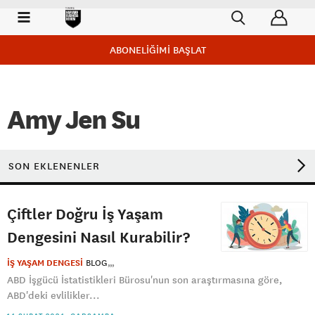
ABONELİĞİMİ BAŞLAT
Amy Jen Su
SON EKLENENLER
Çiftler Doğru İş Yaşam
Dengesini Nasıl Kurabilir?
İŞ YAŞAM DENGESİ
BLOG
ABD İşgücü İstatistikleri Bürosu'nun son araştırmasına göre,
ABD'deki evlilikler...