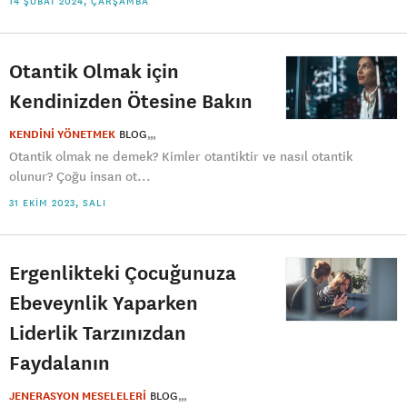
14 ŞUBAT 2024, ÇARŞAMBA
Otantik Olmak için
Kendinizden Ötesine Bakın
KENDİNİ YÖNETMEK
BLOG
Otantik olmak ne demek? Kimler otantiktir ve nasıl otantik
olunur? Çoğu insan ot...
31 EKIM 2023, SALI
Ergenlikteki Çocuğunuza
Ebeveynlik Yaparken
Liderlik Tarzınızdan
Faydalanın
JENERASYON MESELELERİ
BLOG