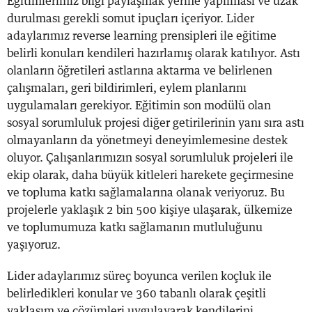
Eğitimlerimiz bilgi paylaşmak yerine yapılması ve uzak
durulması gerekli somut ipuçları içeriyor. Lider
adaylarımız reverse learning prensipleri ile eğitime
belirli konuları kendileri hazırlamış olarak katılıyor. Astı
olanların öğretileri astlarına aktarma ve belirlenen
çalışmaları, geri bildirimleri, eylem planlarını
uygulamaları gerekiyor. Eğitimin son modülü olan
sosyal sorumluluk projesi diğer getirilerinin yanı sıra astı
olmayanların da yönetmeyi deneyimlemesine destek
oluyor. Çalışanlarımızın sosyal sorumluluk projeleri ile
ekip olarak, daha büyük kitleleri harekete geçirmesine
ve topluma katkı sağlamalarına olanak veriyoruz. Bu
projelerle yaklaşık 2 bin 500 kişiye ulaşarak, ülkemize
ve toplumumuza katkı sağlamanın mutluluğunu
yaşıyoruz.
Lider adaylarımız süreç boyunca verilen koçluk ile
belirledikleri konular ve 360 tabanlı olarak çeşitli
yaklaşım ve çözümleri uygulayarak kendilerini