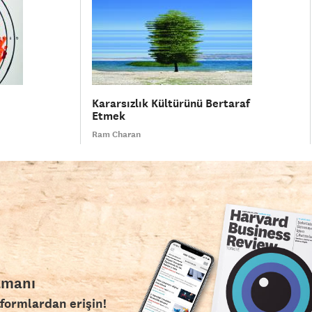
Kararsızlık Kültürünü Bertaraf
Etmek
Ram Charan
amanı
tformlardan erişin!