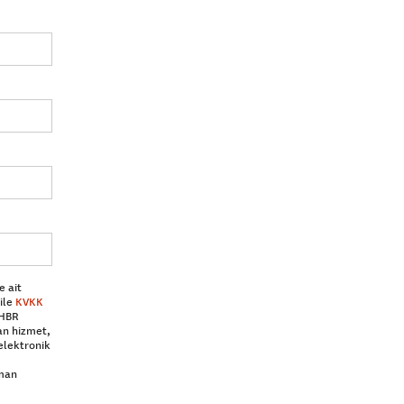
e ait
ile
KVKK
 HBR
an hizmet,
elektronik
aman