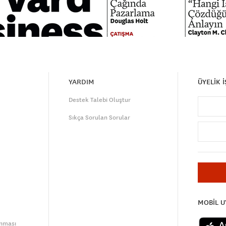
YARDIM
ÜYELİK 
Destek Talebi Oluştur
Sıkça Sorulan Sorular
MOBİL 
unması