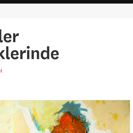
ler
klerinde
l