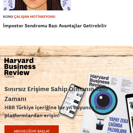
KONU
ÇALIŞAN MOTİVASYONU
İmpostor Sendromu Bazı Avantajlar Getirebilir
Sınırsız Erişime Sahip Olmanın Tam
Zamanı
HBR Türkiye içeriğine bir yıl boyunca tüm
platformlardan erişin!
ABONELİĞİMİ BAŞLAT