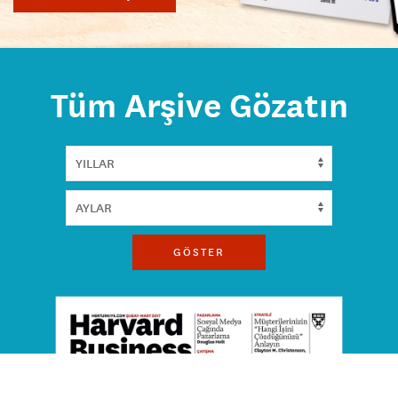
Tüm Arşive Gözatın
GÖSTER