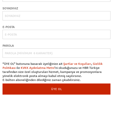
SOYADINIZ
E-POSTA
PAROLA
“ÜYE OL” butonuna basarak üyeliğinize ait
Şartlar ve Koşulları
,
Gizlilik
Politikası
ile
KVKK Aydınlatma Metni
’ni okuduğunuzu ve HBR Türkiye
tarafından size özel oluşturulan hizmet, kampanya ve promosyonlara
yönelik elektronik posta almayı kabul etmiş sayılırsınız.
E-bülten aboneliğinden dilediğiniz zaman çıkabilirsiniz.
ÜYE OL