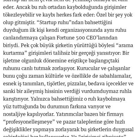
eder. Ancak bu ruh ortadan kaybolduğunda girişimler
tökezleyebilir ve kaybı herkes fark eder: Özel bir şey yok
olup gitmiştir. “Startup ruhu”ndan bahsettiğini
duyduğum ilk kişi kendi organizasyonunda aynı ruhu
canlandırmaya çalışan Fortune 500 CEO’larından
biriydi. Pek çok büyük şirketin yürüttüğü böylesi “arama
kurtarma” girişimleri talihsiz bir gerçeği yansıtıyor: Bir
işletme olgunluk dönemine eriştikçe başlangıçtaki
ruhunu canlı tutmak zorlaşıyor. Kurucular ve çalışanlar
bunu çoğu zaman kültürle ve özellikle de sabahlamalar,
esnek iş tanımları, tişörtler, pizzalar, bedava içecekler ve
sanki bir aileymiş hissinin verdiği vurdumduymaz ruhla
karıştırıyor. Yalnızca bahsettiğimiz o ruh kaybolmaya
yüz tuttuğunda bu durumun farkına varıyor ve
nostaljiye kapılıyorlar. Yatırımcılar bazen bir firmayı
“profesyonelleşmeye” ve pazar taleplerine göre hızlı
değişiklikler yapmaya zorlayarak bu şirketlerin duygusal