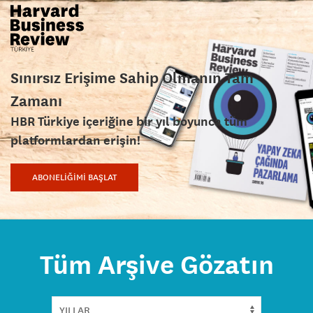
Sınırsız Erişime Sahip Olmanın Tam
Zamanı
HBR Türkiye içeriğine bir yıl boyunca tüm
platformlardan erişin!
ABONELİĞİMİ BAŞLAT
Tüm Arşive Gözatın